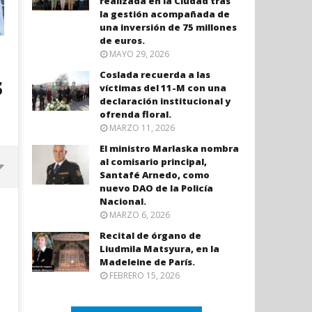
realizada en la Ciudad tras
la gestión acompañada de
una inversión de 75 millones
de euros.
MAYO 29, 2026
Coslada recuerda a las
s
víctimas del 11-M con una
declaración institucional y
ofrenda floral.
MARZO 11, 2026
El ministro Marlaska nombra
al comisario principal,
Santafé Arnedo, como
nuevo DAO de la Policía
Nacional.
MARZO 6, 2026
Recital de órgano de
Liudmila Matsyura, en la
Madeleine de París.
FEBRERO 15, 2026