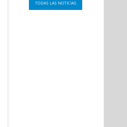
TODAS LAS NOTICIAS
Coslada recuerda a las víctimas
El ministro Marlaska nomb
del 11-M con una declaración
comisario principal, Sant
institucional y ofrenda floral.
Arnedo, como nuevo DAO 
Policía Nacional.
octubre
3, 2022
octubre
Admin
3, 2022
Admin