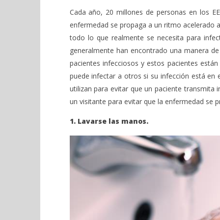
VIENDO AHORA
Cada año, 20 millones de personas en los EE.
Consejos para evitar Las
Sábado 27
enfermedad se propaga a un ritmo acelerado a m
Infecciones en los Hospitales.
H. Gran c
todo lo que realmente se necesita para infe
Catedral 
octubre
generalmente han encontrado una manera de e
3, 2022
octubre
Admin
3, 2022
pacientes infecciosos y estos pacientes están
Admin
puede infectar a otros si su infección está en 
utilizan para evitar que un paciente transmita
un visitante para evitar que la enfermedad se 
1. Lavarse las manos.