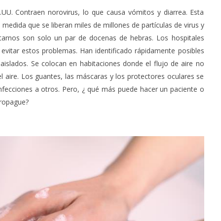
UU. Contraen norovirus, lo que causa vómitos y diarrea. Esta
-Junio-2026, a las 20:30
La Alcaldesa de Alcalá, destaca la
edida que se liberan miles de millones de partículas de virus y
oncierto de órgano en la
transformación realizada en la
ctarnos son solo un par de docenas de hebras. Los hospitales
de Alcalá de Henares
Ciudad tras la gestión
vitar estos problemas. Han identificado rápidamente posibles
acompañada de una inversión de
75 millones de euros.
 aislados. Se colocan en habitaciones donde el flujo de aire no
octubre
el aire. Los guantes, las máscaras y los protectores oculares se
3, 2022
Admin
 infecciones a otros. Pero, ¿ qué más puede hacer un paciente o
propague?