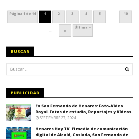
Página 1 de 14
1
2
3
4
5
10
...
Última »
»
...
BUSCAR
PUBLICIDAD
En San Fernando de Henares: Foto-Vídeo
Royal. Fotos de estudio, Reportajes y Vídeos.
SEPTIEMBRE 27, 2024
Henares Hoy TV. El medio de comunicación
digital de Alcalá, Coslada, San Fernando de