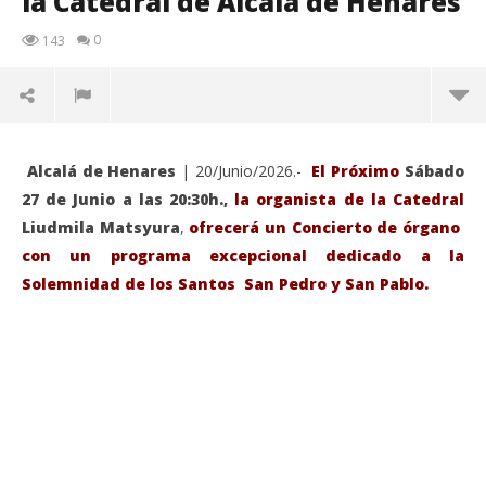
la Catedral de Alcalá de Henares
0
143
Alcalá de Henares
| 20/Junio/2026.-
El Próximo
Sábado
27 de Junio a las 20:30h.,
la organista de la Catedral
Liudmila Matsyura
,
ofrecerá un Concierto de órgano
con un programa excepcional dedicado a la
Solemnidad de los Santos San Pedro y San Pablo.
VIENDO AHORA
Sábado 27-Junio-2026, a las 20:30 H. Gran concierto
La