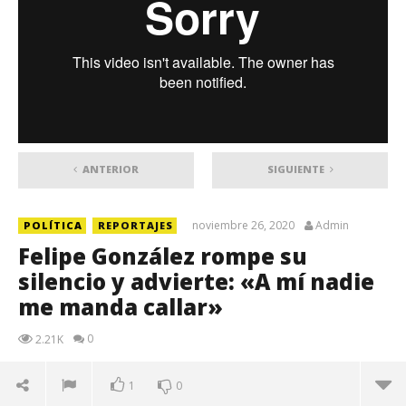
ANTERIOR
SIGUIENTE
noviembre 26, 2020
Admin
POLÍTICA
REPORTAJES
Felipe González rompe su
silencio y advierte: «A mí nadie
me manda callar»
0
2.21K
1
0