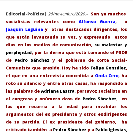
Editorial-Política|
26/noviembre/2020.-
Son ya
muchos
socialistas relevantes como
Alfonso Guerra
,
o
Joaquín L
eguina
y otros destacados dirigentes, los
que están levantando su voz, y expresando estos
días en los medios de comunicación,
su malestar y
perplejidad
, por la deriva que está tomando el PSOE
de
Pedro Sánchez
y el gobierno de corte Social-
Comunista que preside. Hoy ha sido
Felipe González
,
el que en una entrevista concedida a
Onda Cero
, ha
VIENDO AHORA
roto su silencio y entre otras cosas, ha respondido a
las palabras de
Adriana Lastra
, portavoz socialista en
Felipe González rompe su silencio y advierte: «A mí
Sáb
el congreso y «número dos» de
Pedro Sánchez
, en
nadie me manda callar»
de
las que recurría a la edad para invalidar los
noviembre
nov
26, 2020
26,
argumentos del ex presidente y otros exdirigentes
Admin
A
de su partido. El ex presidente del gobierno, ha
criticado también a
Pedro Sánchez
y a
Pablo Iglesias,