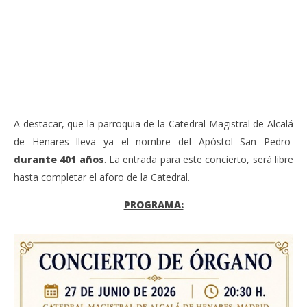
de órgano en la Catedral de Alcalá de Henares
re
de 
junio
20,
jun
2026
20,
Admin
202
A
A destacar, que la parroquia de la Catedral-Magistral de Alcalá
de Henares lleva ya el nombre del Apóstol San Pedro
durante 401 años
. La entrada para este concierto, será libre
hasta completar el aforo de la Catedral.
PROGRAMA: