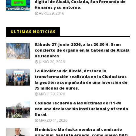
digital de Alcalá, Coslada, San Fernando de
Henares y su entorno.
ABRIL 29, 2016
ULTIMAS NOTICIAS
Sábado 27-Junio-2026, a las 20:30 H. Gran
concierto de órgano en la Catedral de Alcalá
de Henares
JUNIO 20, 2026
La Alcaldesa de Alcalá, destaca la
transformación realizada en la Ciudad tras
la gestión acompañada de una inversión de
75 millones de euros.
MAYO 29, 2026
Coslada recuerda a las víctimas del 11-M
con una declaración institucional y ofrenda
floral.
MARZO 11, 2026
El ministro Marlaska nombra al comisario
principal, Santafé Arnedo, como nuevo DAO