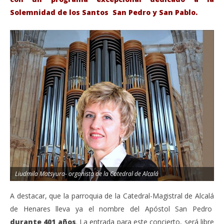
Solemnidad de los Santos San Pedro y San Pablo.
VIENDO AHORA
Sábado 27-Junio-2026, a las 20:30 H. Gran concierto
La
de órgano en la Catedral de Alcalá de Henares
re
de 
junio
20,
jun
2026
20,
Admin
202
A
Liudmila Matsyura- organista de la Catedral de Alcalá
A destacar, que la parroquia de la Catedral-Magistral de Alcalá
de Henares lleva ya el nombre del Apóstol San Pedro
durante 401 años
. La entrada para este concierto, será libre