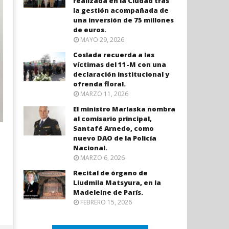
realizada en la Ciudad tras
la gestión acompañada de
una inversión de 75 millones
de euros.
MAYO 29, 2026
Coslada recuerda a las
víctimas del 11-M con una
declaración institucional y
ofrenda floral.
MARZO 11, 2026
El ministro Marlaska nombra
al comisario principal,
Santafé Arnedo, como
nuevo DAO de la Policía
Nacional.
MARZO 6, 2026
Recital de órgano de
Liudmila Matsyura, en la
Madeleine de París.
FEBRERO 15, 2026