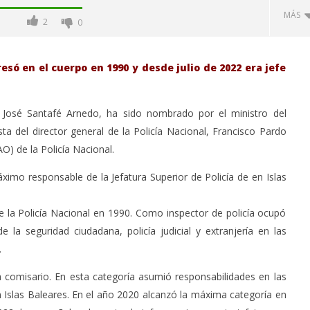
MÁS
2
0
resó en el cuerpo en 1990 y desde julio de 2022 era jefe
l José Santafé Arnedo, ha sido nombrado por el ministro del
ta del director general de la Policía Nacional, Francisco Pardo
O) de la Policía Nacional.
áximo responsable de la Jefatura Superior de Policía de en Islas
-Junio-2026, a las 20:30
La Alcaldesa de Alcalá, destaca la
oncierto de órgano en la
transformación realizada en la
 la Policía Nacional en 1990. Como inspector de policía ocupó
de Alcalá de Henares
Ciudad tras la gestión
 la seguridad ciudadana, policía judicial y extranjería en las
acompañada de una inversión de
75 millones de euros.
.
marzo
6,
 comisario. En esta categoría asumió responsabilidades en las
2026
Admin
n Islas Baleares. En el año 2020 alcanzó la máxima categoría en