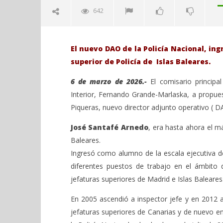
642
El nuevo DAO de la Policía Nacional, ing
superior de Policía de Islas Baleares.
6 de marzo de 2026.-
El comisario principa
Interior, Fernando Grande-Marlaska, a propues
Piqueras, nuevo director adjunto operativo ( DA
VIENDO AHORA
José Santafé Arnedo
, era hasta ahora el m
El ministro Marlaska nombra al
Sábado 27
Baleares.
comisario principal, Santafé
H. Gran c
Ingresó como alumno de la escala ejecutiva de
Arnedo, como nuevo DAO de la
Catedral 
diferentes puestos de trabajo en el ámbito de
Policía Nacional.
marzo
6,
marzo
jefaturas superiores de Madrid e Islas Baleares
2026
6,
Admin
2026
En 2005 ascendió a inspector jefe y en 2012 a
Admin
jefaturas superiores de Canarias y de nuevo e