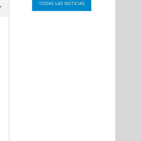
TODAS LAS NOTICIAS
Coslada recuerda a las víctimas
Recital de órgano de Liud
del 11-M con una declaración
Matsyura, en la Madelein
institucional y ofrenda floral.
París.
marzo
marzo
6,
6,
2026
2026
Admin
Admin