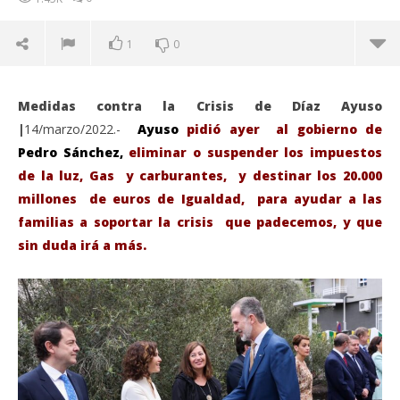
1
0
Medidas contra la Crisis de Díaz Ayuso
|
14/marzo/2022.-
Ayuso
pidió ayer al gobierno de
Pedro Sánchez,
eliminar o suspender los impuestos
de la luz, Gas y carburantes, y destinar los 20.000
millones de euros de Igualdad, para ayudar a las
familias a soportar la crisis que padecemos, y que
sin duda irá a más.
VIENDO AHORA
Eliminar los impuestos de la Luz, el Gas y los
Sáb
carburantes, y destinar lo 20.000 millones de € de
de
Igualdad para ayudar a las familias.
ma