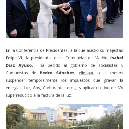
14,
marzo
202
14,
A
2022
Admin
En la Conferencia de Presidentes, a la que asistió su majestad
Felipe VI, la presidenta de la Comunidad de Madrid,
Isabel
Díaz Ayuso,
ha pedido al gobierno de socialistas y
Comunistas de
Pedro Sánchez
,
eliminar
o al menos
suspender temporalmente los impuestos que gravan la
energía,- Luz, Gas, Carburantes etc.-, y aplicar un tipo de IVA
superreducido a la factura de la
luz.