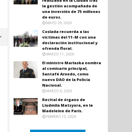
realizada en la Ciudad tras
la gestión acompañada de
una inversión de 75 millones
de euros.
MAYO 29, 2026
Coslada recuerda a las
víctimas del 11-M con una
declaración institucional y
ofrenda floral.
MARZO 11, 2026
El ministro Marlaska nombra
al comisario principal,
Santafé Arnedo, como
nuevo DAO de la Policía
Nacional.
MARZO 6, 2026
Recital de órgano de
Liudmila Matsyura, en la
Madeleine de París.
Coslada recuerda a las víctimas
El ministro Marlaska nomb
FEBRERO 15, 2026
del 11-M con una declaración
comisario principal, Sant
institucional y ofrenda floral.
Arnedo, como nuevo DAO 
Policía Nacional.
julio