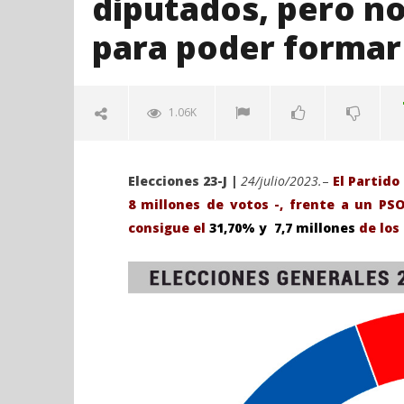
diputados, pero n
para poder formar
1.06K
Elecciones 23-J |
24/julio/2023.
–
El Partido
8 millones de votos -, frente a un PS
consigue el
31,70% y 7,7 millones
de los 
VIENDO AHORA
El PP de Feijóo la lista más votada
Sábado 27
con 136 diputados, pero no suma
H. Gran c
con los 33 de VOX para poder
Catedral 
formar gobierno.
julio