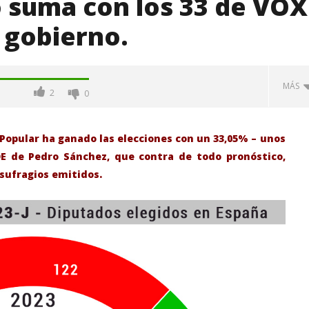
o suma con los 33 de VOX
 gobierno.
MÁS
2
0
 Popular ha ganado las elecciones con un 33,05% – unos
OE de Pedro Sánchez, que contra de todo pronóstico,
sufragios emitidos.
-Junio-2026, a las 20:30
La Alcaldesa de Alcalá, destaca la
oncierto de órgano en la
transformación realizada en la
de Alcalá de Henares
Ciudad tras la gestión
acompañada de una inversión de