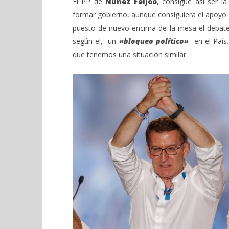
El PP de
Nuñez Feijóo
, consigue así ser l
formar gobierno, aunque consiguiera el apoyo d
puesto de nuevo encima de la mesa el debat
según el, un
«bloqueo político»
en el País.
que tenemos una situación similar.