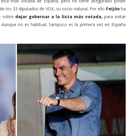
a lista más votada de España, pero no tiene asegurado poder
e los 33 diputados de VOX, su socio natural. Por ello
Feijóo
ha
e sobre
dejar gobernar a la lista más votada,
para evitar
 Aunque no es habitual, tampoco es la primera vez en España