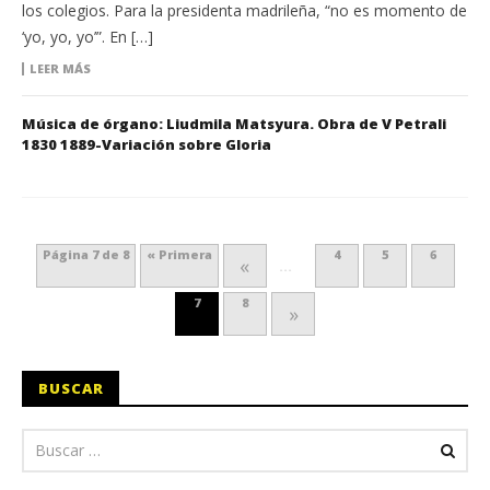
los colegios. Para la presidenta madrileña, “no es momento de
‘yo, yo, yo’”. En […]
LEER MÁS
Música de órgano: Liudmila Matsyura. Obra de V Petrali
1830 1889-Variación sobre Gloria
Página 7 de 8
« Primera
4
5
6
«
...
7
8
»
BUSCAR