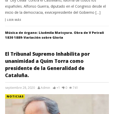
la “Ley Celáa” contra el Castellano, idioma de todos los
españoles. Alfonso Guerra, diputado en el Congreso desde el
inicio de la democracia, exvicepresidente del Gobierno […]
LEER MÁS
Música de órgano: Liudmila Matsyura. Obra de V Petrali
1830 1889-Variación sobre Gloria
El Tribunal Supremo Inhabilita por
unanimidad a Quim Torra como
presidente de la Generalidad de
Cataluña.
septiembre 28, 2020
Admin
+1
0
741
NOTICIAS