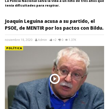
La Policía Nacional salva la vida a un niño de tres años que
tenía dificultades para respirar.
Joaquín Leguina acusa a su partido, el
PSOE, de MENTIR por los pactos con Bildu.
noviembre 18, 2020
Admin
+2
0
1.37K
POLÍTICA