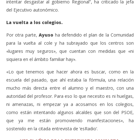
intentar desgastar al gobierno Regional”, ha criticado la jefa
Gobierno.
2, 
A
del Ejecutivo autonómico.
septiembre
2, 2020
Admin
La vuelta a los colegios.
Por otra parte,
Ayuso
ha defendido el plan de la Comunidad
para la vuelta al cole y ha subrayado que los centros son
«lugares muy seguros», que cuentan con medidas que «ni
siquiera en el ámbito familiar hay».
«Lo que tenemos que hacer ahora es buscar, como en la
escuela del pasado, que ahí estaba la fórmula, una relación
mucho más directa entre el alumno y el maestro, con una
autoridad del profesor. Para eso lo que necesito es ni huelgas,
ni amenazas, ni empezar ya a acosarnos en los colegios,
como están intentando algunos alcaldes que son del PSOE,
que ya me están promoviendo manifestaciones», ha
sostenido en la citada entrevista de ‘esRadio’.