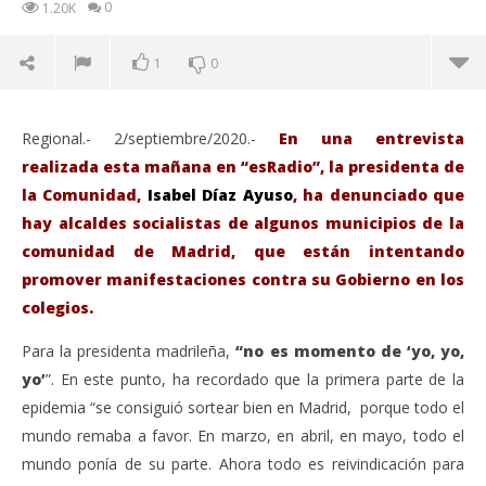
0
1.20K
1
0
Regional.- 2/septiembre/2020.-
En una entrevista
realizada esta mañana en “esRadio”, la presidenta de
la Comunidad,
Isabel Díaz Ayuso
, ha denunciado que
hay alcaldes socialistas de algunos municipios de la
comunidad de Madrid, que están intentando
promover manifestaciones contra su Gobierno en los
colegios.
Para la presidenta madrileña,
“no es momento de ‘yo, yo,
yo’
”. En este punto, ha recordado que la primera parte de la
VIENDO AHORA
epidemia “se consiguió sortear bien en Madrid, porque todo el
La presidenta Isabel Díaz Ayuso, denuncia que
Sáb
mundo remaba a favor. En marzo, en abril, en mayo, todo el
alcaldes socialistas de la Comunidad Madrid
de
mundo ponía de su parte. Ahora todo es reivindicación para
promueven manifestaciones contra ella y su
sep