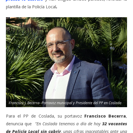
plantilla de la Policía Local
.
Francisco J. Becerra- Portavoz municipal y Presidente del PP en Coslada
Para el PP de Coslada, su portavoz
Francisco Becerra
,
denuncia que
“En Coslada tenemos a día de hoy
32 vacantes
de Policía Local sin cubrir,
unas cifras inaceptables ante una