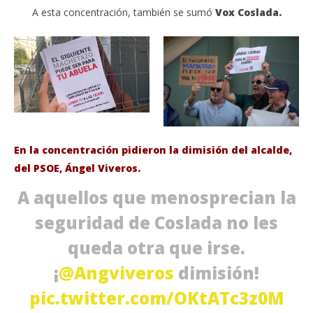
A esta concentración, también se sumó
Vox Coslada.
En la concentración pidieron la dimisión del alcalde,
del PSOE, Ángel Viveros.
A aquellos que menosprecian la
seguridad de Coslada no les
queda otra que irse.
¡
@Angviveros
dimisión!
pic.twitter.com/OKtATc3z0M