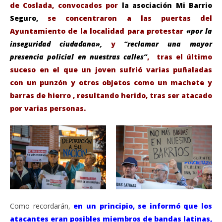
de Coslada, convocados por
la asociación Mi Barrio
Seguro,
se concentraron a las puertas del
Ayuntamiento de la localidad para protestar
«por la
inseguridad ciudadana»,
y
“reclamar una mayor
presencia policial en nuestras calles”
, tras el último
suceso en el que un joven sufrió varias puñaladas
con un punzón y otros objetos como un machete y
barras de hierro , resultando herido, tras ser atacado
VIENDO AHORA
por varias personas.
Una concentración de vecinos pide más seguridad
Sáb
en Coslada.
de
octubre
oct
18,
18,
2022
202
Admin
A
Como recordarán,
en un principio, se informó que los
atacantes eran posibles miembros de bandas latinas,