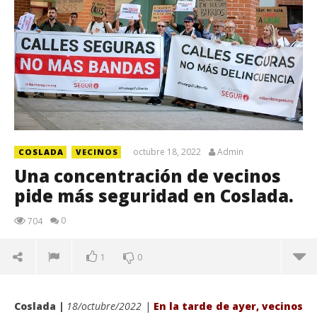
octubre 18, 2022
Admin
COSLADA
VECINOS
Una concentración de vecinos
pide más seguridad en Coslada.
0
704
1
0
Coslada |
18/octubre/2022
|
E
n
la tarde de ayer, vecinos