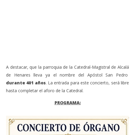
Sábado 27-Junio-2026, a las 20:30 H. Gran concierto
La
de órgano en la Catedral de Alcalá de Henares
re
de 
junio
20,
jun
2026
20,
Admin
202
A
A destacar, que la parroquia de la Catedral-Magistral de Alcalá
de Henares lleva ya el nombre del Apóstol San Pedro
durante 401 años
. La entrada para este concierto, será libre
hasta completar el aforo de la Catedral.
PROGRAMA: