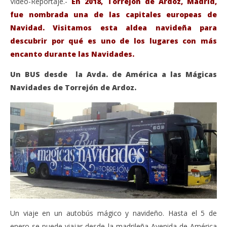
Vídeo-Reportaje.-
En 2018, Torrejón de Ardoz, Madrid,
fue nombrada una de las capitales europeas de
Navidad. Visitamos esta aldea navideña para
descubrir por qué es uno de los lugares con más
encanto durante las Navidades.
Un BUS desde la Avda. de América a las Mágicas
Navidades de Torrejón de Ardoz.
VIENDO AHORA
Torrejón de Ardoz: Ciudad Europea de la Navidad
Sáb
de
diciembre
19, 2019
dic
Admin
19,
A
Un viaje en un autobús mágico y navideño. Hasta el 5 de
enero se puede viajar desde la madrileña Avenida de América