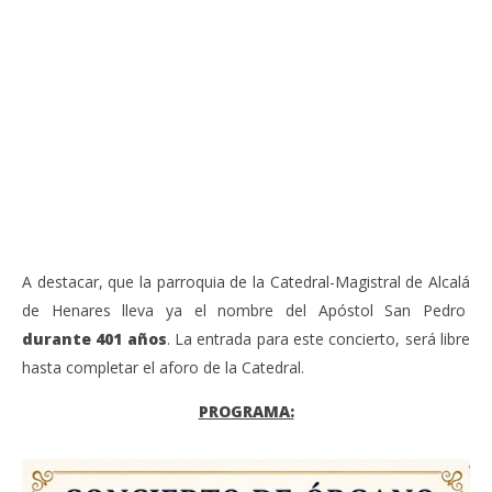
VIENDO AHORA
Sábado 27-Junio-2026, a las 20:30 H. Gran concierto
La
de órgano en la Catedral de Alcalá de Henares
re
de 
junio
20,
jun
2026
20,
Admin
202
A
A destacar, que la parroquia de la Catedral-Magistral de Alcalá
de Henares lleva ya el nombre del Apóstol San Pedro
durante 401 años
. La entrada para este concierto, será libre
hasta completar el aforo de la Catedral.
PROGRAMA: