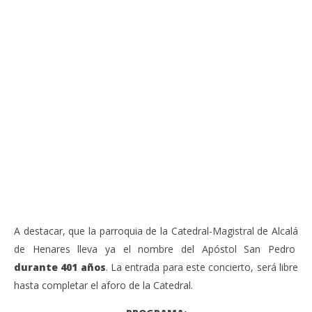
VIENDO AHORA
Sábado 27-Junio-2026, a las 20:30 H. Gran concierto
La
de órgano en la Catedral de Alcalá de Henares
re
de 
junio
20,
jun
2026
20,
Admin
202
A
A destacar, que la parroquia de la Catedral-Magistral de Alcalá
de Henares lleva ya el nombre del Apóstol San Pedro
durante 401 años
. La entrada para este concierto, será libre
hasta completar el aforo de la Catedral.