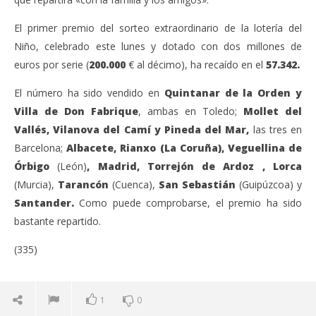
El primer premio del sorteo extraordinario de la lotería del
Niño, celebrado este lunes y dotado con dos millones de
euros por serie (
200.000
€ al décimo), ha recaído en el
57.342.
El número ha sido vendido en
Quintanar de la Orden y
Villa de Don Fabrique
, ambas en Toledo;
Mollet del
Vallés, Vilanova del Camí y Pineda del Mar,
las tres en
Barcelona;
Albacete, Rianxo (La Coruña), Veguellina de
Órbigo
(León)
,
Madrid, Torrejón de Ardoz , Lorca
(Murcia),
Tarancón
(Cuenca),
San Sebastián
(Guipúzcoa) y
Santander.
Como puede comprobarse, el premio ha sido
bastante repartido.
(335)
1
0