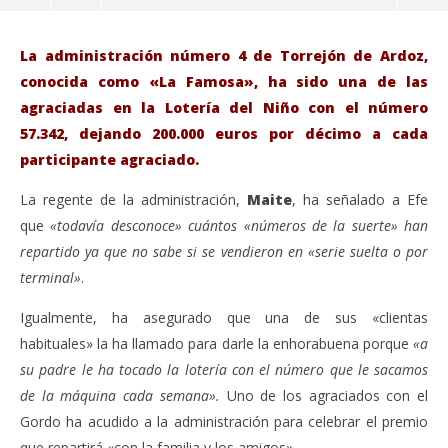
La administración número 4 de Torrejón de Ardoz,
conocida como «La Famosa», ha sido una de las
agraciadas en la Lotería del Niño con el número
57.342, dejando 200.000 euros por décimo a cada
participante agraciado.
La regente de la administración,
Maite
, ha señalado a Efe
que
«todavía desconoce» cuántos «números de la suerte» han
repartido ya que no sabe si se vendieron en «serie suelta o por
terminal»
.
VIENDO AHORA
Igualmente, ha asegurado que una de sus «clientas
El Gordo del Niño muy repartido y cae también en
Sáb
habituales» la ha llamado para darle la enhorabuena porque
«a
una administración de Torrejón de Ardoz.
de
su padre le ha tocado la lotería con el número que le sacamos
enero
ene
9,
9,
de la máquina cada semana».
Uno de los agraciados con el
2020
202
Admin
A
Gordo ha acudido a la administración para celebrar el premio
que repartirá «con la familia y los amigos».