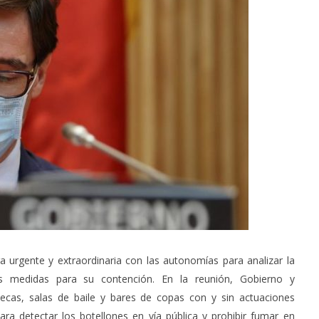
de Alcalá de Henares
Ciudad tras la gestión
acompañada de una inversión de
75 millones de euros.
agosto
14,
2020
Admin
 urgente y extraordinaria con las autonomías para analizar la
as medidas para su contención. En la reunión, Gobierno y
ecas, salas de baile y bares de copas con y sin actuaciones
para detectar los botellones en vía pública y prohibir fumar en