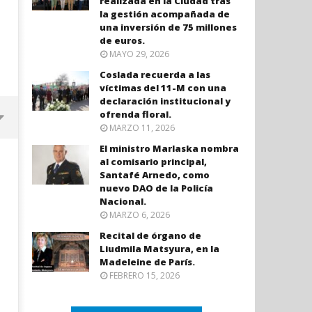
realizada en la Ciudad tras
la gestión acompañada de
una inversión de 75 millones
de euros.
MAYO 29, 2026
Coslada recuerda a las
víctimas del 11-M con una
declaración institucional y
ofrenda floral.
MARZO 11, 2026
El ministro Marlaska nombra
al comisario principal,
Santafé Arnedo, como
nuevo DAO de la Policía
Nacional.
MARZO 6, 2026
Recital de órgano de
Liudmila Matsyura, en la
Madeleine de París.
FEBRERO 15, 2026
Coslada recuerda a las víctimas
El ministro Marlaska nomb
del 11-M con una declaración
comisario principal, Sant