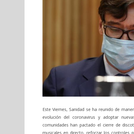
bares de copas, prohíbir fumar en
Catedral 
la vía pública y los botellones.
agosto
14,
agosto
2020
14,
Admin
2020
Admin
Este Viernes, Sanidad se ha reunido de manera
evolución del coronavirus y adoptar nuev
comunidades han pactado el cierre de discot
musicales en directo, reforzar los controles 