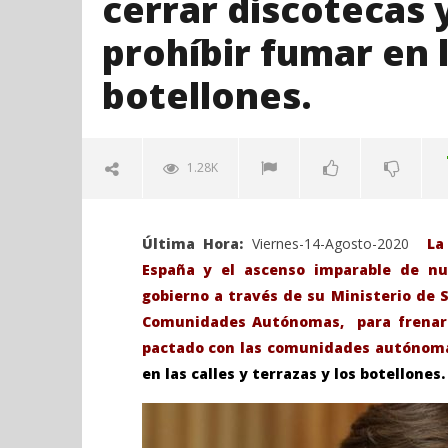
cerrar discotecas 
prohíbir fumar en l
botellones.
1.28K
Última Hora:
Viernes-14-Agosto-2020
La
España y el ascenso imparable de nu
gobierno a través de su Ministerio de
Comunidades Autónomas, para frenar 
pactado con las comunidades autóno
en las calles y terrazas y los botellones.
VIENDO AHORA
Sanidad acuerda con las
Sábado 27
Comunidades cerrar discotecas y
H. Gran c