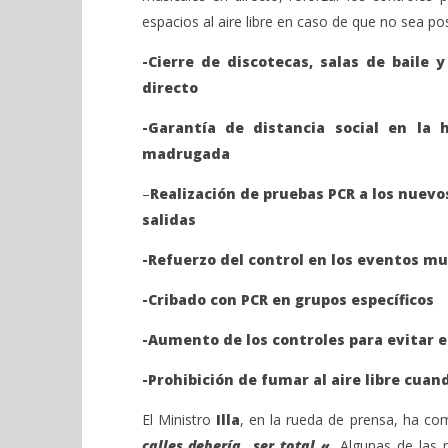
espacios al aire libre en caso de que no sea po
-Cierre de discotecas, salas de baile
directo
-Garantía de distancia social en la 
madrugada
–
Realización de pruebas PCR a los nuevo
salidas
-Refuerzo del control en los eventos mu
-Cribado con PCR en grupos específicos
-Aumento de los controles para evitar el
-Prohibición de fumar al aire libre cua
El Ministro
Illa
, en la rueda de prensa, ha co
calles debería ser total «.
Algunas de las m