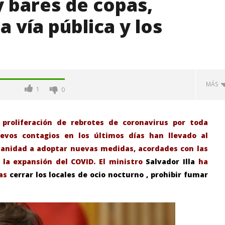
y bares de copas,
a vía pública y los
MÁS
1
0
 proliferación de rebrotes de coronavirus por toda
evos contagios en los últimos días han llevado al
 Sanidad a adoptar nuevas medidas, acordades con las
la expansión del COVID. El ministro
Salvador Illa
ha
mas
cerrar los locales de ocio nocturno , prohibir fumar
-Junio-2026, a las 20:30
La Alcaldesa de Alcalá, destaca la
oncierto de órgano en la
transformación realizada en la