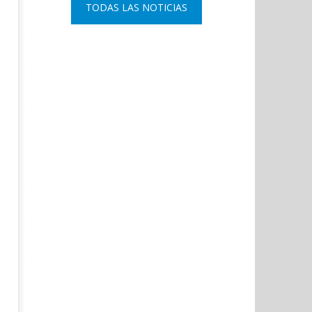
TODAS LAS NOTICIAS
institucional y ofrenda floral.
Arnedo, como nuevo DAO 
Policía Nacional.
agosto
14,
agosto
2020
14,
Admin
2020
Admin