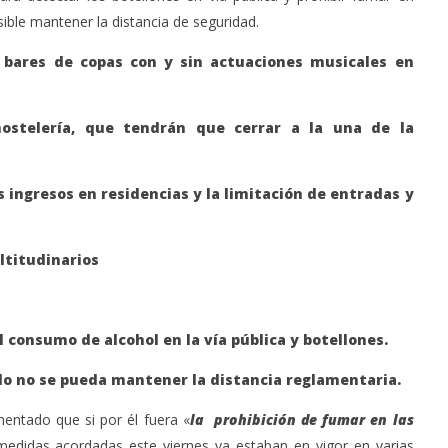
sible mantener la distancia de seguridad.
 y bares de copas con y sin actuaciones musicales en
hostelería, que tendrán que cerrar a la una de la
s ingresos en residencias y la limitación de entradas y
ltitudinarios
 consumo de alcohol en la vía pública y botellones.
ndo no se pueda mantener la distancia reglamentaria.
mentado que si por él fuera «
la prohibición de fumar en las
edidas acordadas este viernes ya estaban en vigor en varias