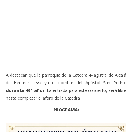
VIENDO AHORA
Sábado 27-Junio-2026, a las 20:30 H. Gran concierto
La
de órgano en la Catedral de Alcalá de Henares
re
de 
junio
20,
jun
2026
20,
Admin
202
A
A destacar, que la parroquia de la Catedral-Magistral de Alcalá
de Henares lleva ya el nombre del Apóstol San Pedro
durante 401 años
. La entrada para este concierto, será libre
hasta completar el aforo de la Catedral.
PROGRAMA: