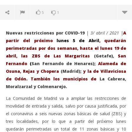
5
1
Nuevas restricciones por COVID-19
|
3/ abril / 2021
|
A
partir del próximo
lunes 5 de Abril
, quedarán
perimetradas por dos semanas, hasta el lunes 19 de
abril, las ZBS de Las Margaritas
(Getafe),
San
Fernando
(
San Fernando de Henares);
Alameda de
Osuna, Rejas y Chopera
(Madrid);
y la de Villaviciosa
de Odón. También los municipios de
La Cabrera,
Moralzarzal y Colmenarejo.
La Comunidad de Madrid va a ampliar las restricciones de
VIENDO AHORA
movilidad de entrada y salida, salvo por causa justificada, por
En San Fernando de Henares vuelve el
Sáb
el coronavirus a seis nuevas zonas básicas de salud (ZBS) y
confinamiento. La Comunidad de Madrid limita la
de
tres localidades, por lo que a partir del próximo lunes
movilidad por COVID-19 en otras seis zonas básicas
abri
quedarán perimetradas un total de 11 zonas básicas y 10
de salud y tres municipios,
3,