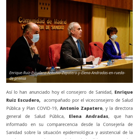
Enrique-Ruiz-Escudero-Antonio-Zapatero-y-Elena-Andradas-en-rueda-
de-prensa
Así lo han anunciado hoy el consejero de Sanidad,
Enrique
Ruiz Escudero,
acompañado por el viceconsejero de Salud
Pública y Plan COVID-19,
Antonio Zapatero
, y la directora
general de Salud Pública,
Elena Andradas
, que han
informado en su comparecencia desde la Consejería de
Sanidad sobre la situación epidemiológica y asistencial de la