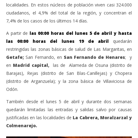
202
localidades. En estos núcleos de población viven casi 324.000
abril
A
3,
ciudadanos, el 4,9% del total de la región, y concentran el
2021
Admin
7,4% de los casos de los últimos 14 días.
A partir de
las 00:00 horas del lunes 5 de abril y hasta
las 00:00 horas del lunes 19 de abril
quedarán
restringidas las zonas básicas de salud de Las Margaritas, en
Getafe;
San Fernando, en
San Fernando de Henares
; y
en
Madrid capital,
las de Alameda de Osuna (distrito de
Barajas), Rejas (distrito de San Blas-Canillejas) y Chopera
(distrito de Arganzuela); y la zona básica de Villaviciosa de
Odón.
También desde el lunes 5 de abril y durante dos semanas
quedarán limitadas las entradas y salidas salvo por causas
justificadas en las localidades de
La Cabrera, Moralzarzal y
Colmenarejo.