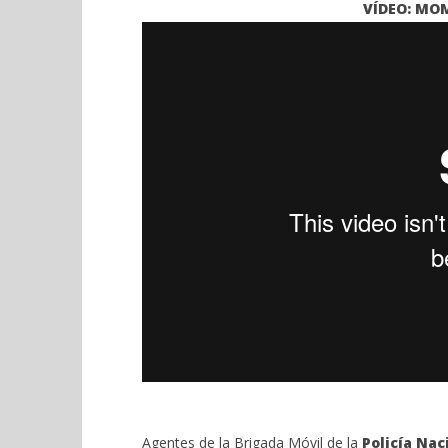
VÍDEO: MO
del metro que propinó un
H. Gran c
puñetazo en el ojo al enfermero y
Catedral 
se dio a la fuga.
julio
19,
julio
2021
19,
Admin
2021
Admin
Agentes de la Brigada Móvil de la
Policía Nac