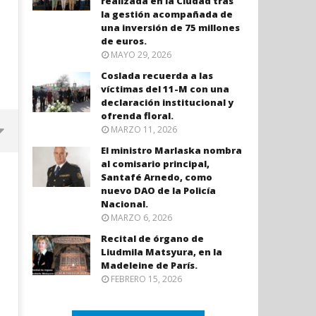
realizada en la Ciudad tras
la gestión acompañada de
una inversión de 75 millones
de euros.
MAYO 29, 2026
Coslada recuerda a las
víctimas del 11-M con una
declaración institucional y
ofrenda floral.
MARZO 11, 2026
El ministro Marlaska nombra
al comisario principal,
Santafé Arnedo, como
nuevo DAO de la Policía
Nacional.
MARZO 6, 2026
Recital de órgano de
Liudmila Matsyura, en la
Madeleine de París.
FEBRERO 15, 2026
Coslada recuerda a las víctimas
El ministro Marlaska nomb