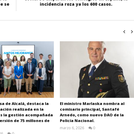
ue se
incidencia roza ya los 600 casos.
sa de Alcalá, destaca la
El ministro Marlaska nombra al
ción realizada en la
comisario principal, Santafé
as la gestión acompañada
Arnedo, como nuevo DAO de la
ersión de 75 millones de
Policía Nacional.
marzo 6, 2026
0
Admin
26
0