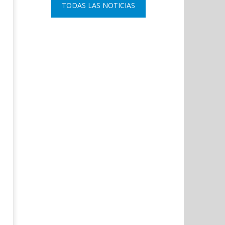
TODAS LAS NOTICIAS
del 11-M con una declaración
comisario principal, Sant
institucional y ofrenda floral.
Arnedo, como nuevo DAO 
Policía Nacional.
julio
19,
julio
2021
19,
Admin
2021
Admin