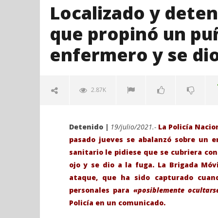
Localizado y deten
que propinó un puñ
enfermero y se dio 
2.87K
Detenido |
19/julio/2021.-
La Policía Nacio
pasado jueves se abalanzó sobre un 
sanitario le pidiese que se cubriera con
ojo y se dio a la fuga. La Brigada Móvi
ataque, que ha sido capturado cuand
personales para
«posiblemente ocultars
VIENDO AHORA
Policía en un comunicado.
Localizado y detenido el agresor
Sábado 27