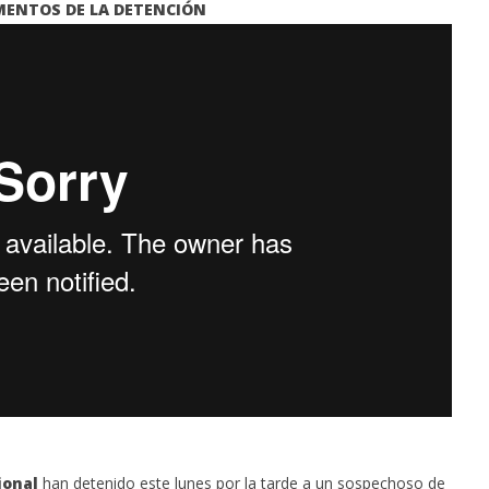
MENTOS DE LA DETENCIÓN
oncierto de órgano en la
transformación realizada en la
de Alcalá de Henares
Ciudad tras la gestión
acompañada de una inversión de
75 millones de euros.
julio
19,
2021
Admin
ional
han detenido este lunes por la tarde a un sospechoso de