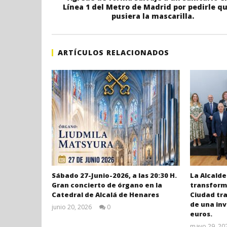
Línea 1 del Metro de Madrid por pedirle q
pusiera la mascarilla.
ARTÍCULOS RELACIONADOS
Sábado 27-Junio-2026, a las 20:30 H.
La Alcalde
Gran concierto de órgano en la
transforma
Catedral de Alcalá de Henares
Ciudad tr
de una inv
junio 20, 2026
0
euros.
Admin
mayo 29, 20