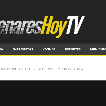
RA
ENTREVISTAS
VECINOS
DEPORTES
MUNICIPI
NÓ UN PUÑETAZO EN EL OJO AL ENFERMERO Y SE DIO A LA FUGA.