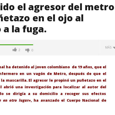
ido el agresor del metro
etazo en el ojo al
a la fuga.
MÁS
2
0
nal ha detenido al joven colombiano de 19 años, que el
enfermero en un vagón de Metro, después de que el
 la mascarilla. El agresor le propinó un puñetazo en el
l abrió una investigación para localizar al autor del
o se dirigía a su domicilio a recoger sus efectos
e en otro lugar»
, ha avanzado el Cuerpo Nacional de
-Junio-2026, a las 20:30
La Alcaldesa de Alcalá, destaca la