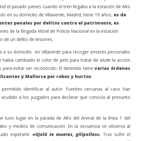
id el pasado jueves cuando el tren llegaba a la estación de Alto
nido en su domicilio de Villaverde, Madrid, tiene 19 años,
es de
ntes penales por delitos contra el patrimonio, es
ones de la Brigada Móvil de Policía Nacional en la estación
 de un delito de lesiones.
́a a su domicilio en Villaverde para recoger enseres personales
había cambiado el color de pelo para tratar de eludir la acción
as para evitar ser reconocido. El detenido tiene
varias órdenes
icantes y Mallorca por robos y hurtos
.
permitido identificar al autor. Fuentes cercanas al caso han
 acudido a los juzgados para declarar que conocía al presunto
 tuvo lugar en la parada de Alto del Arenal de la línea 1 del
ales y medios de comunicación. En la secuencia se observa al
uido espetarle:
«Ojalá te mueras, gilipollas»
. Tras sufrir el