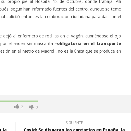
su propio pie al Hospital 12 de Octubre, donde trabaja. Allí
después, según han informado fuentes del centro, aunque se teme
onal solicitó entonces la colaboración ciudadana para dar con el
e dejó al enfermero de rodillas en el vagón, cubriéndose el ojo
 por el anden sin mascarilla
–obligatoria en el transporte
resión en el Metro de Madrid , no es la única que se produce en
2
0
SIGUIENTE
 la
Covid: Se disparan los contagios en España, la