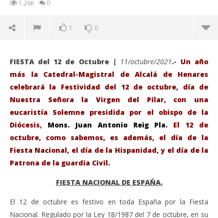
0
1.26K
1
0
FIESTA del 12 de Octubre |
11/octubre/2021
.-
Un año
más la Catedral-Magistral de Alcalá de Henares
celebrará la Festividad del 12 de octubre, día de
Nuestra Señora la Virgen del Pilar, con una
eucaristía Solemne presidida por el obispo de la
Diócesis,
Mons. Juan Antonio Reig Pla.
El 12 de
octubre, como sabemos, es además, el día de la
Fiesta Nacional, el día de la Hispanidad, y el día de la
Patrona de la guardia Civil.
VIENDO AHORA
FIESTA NACIONAL DE ESPAÑA.
La Catedral-Magistral de Alcalá de Henares
Sáb
El 12 de octubre es festivo en toda España por la Fiesta
celebrará el 12 de octubre con una misa Solemne
de
presidida por el Obispo de la Diócesis.
Nacional. Regulado por la Ley 18/1987 del 7 de octubre, en su
oct