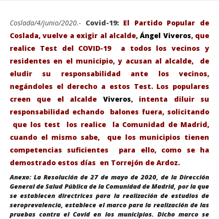
Coslada/4/junio/2020.-
Covid-19:
El Partido Popular de
Coslada, vuelve a exigir al alcalde,
Ángel Viveros
, que
realice Test del COVID-19 a todos los vecinos y
residentes en el municipio, y acusan al alcalde, de
eludir su responsabilidad ante los vecinos,
negándoles el derecho a estos Test. Los populares
creen que el alcalde
Viveros
, intenta diluir su
responsabilidad echando balones fuera, solicitando
que los test los realice la Comunidad de Madrid,
VIENDO AHORA
cuando el mismo sabe, que los municipios tienen
competencias suficientes para ello, como se ha
El PP de Coslada vuelve a exigir al alcalde que se
Sáb
demostrado estos días en Torrejón de Ardoz.
realicen Test a todos los Vecinos del Municipio.
de
Anexo:
La Resolución de 27 de mayo de 2020, de la Dirección
junio
jun
4,
4,
General de Salud Pública de la Comunidad de Madrid, por la que
2020
202
se establecen directrices para la realización de estudios de
Admin
A
seroprevalencia, establece el marco para la realización de las
pruebas contra el Covid en los municipios. Dicho marco se