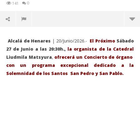
0
141
Alcalá de Henares
| 20/Junio/2026.-
El Próximo
Sábado
27 de Junio a las 20:30h.,
la organista de la Catedral
Liudmila Matsyura
,
ofrecerá un Concierto de órgano
con un programa excepcional dedicado a la
Solemnidad de los Santos San Pedro y San Pablo.
VIENDO AHORA
Sábado 27-Junio-2026, a las 20:30 H. Gran concierto
La
de órgano en la Catedral de Alcalá de Henares
re
de 
junio