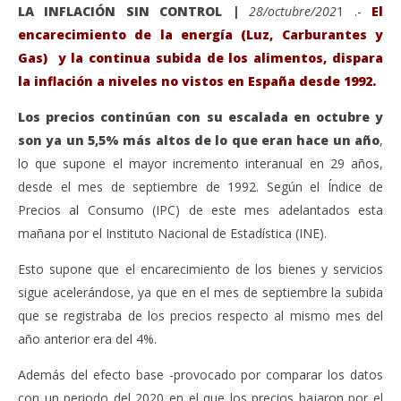
LA INFLACIÓN SIN CONTROL |
28/octubre/202
1 .-
El
encarecimiento de la energía (Luz, Carburantes y
Gas) y la continua subida de los alimentos, dispara
la inflación a niveles no vistos en España desde 1992.
Los precios continúan con su escalada en octubre y
son ya un 5,5% más altos de lo que eran hace un año
,
lo que supone el mayor incremento interanual en 29 años,
desde el mes de septiembre de 1992. Según el Índice de
Precios al Consumo (IPC) de este mes adelantados esta
VIENDO AHORA
mañana por el Instituto Nacional de Estadística (INE).
El IPC se dispara al 5,5% en octubre, la mayor subida
Sáb
Esto supone que el encarecimiento de los bienes y servicios
en España en 29 años.
de
sigue acelerándose, ya que en el mes de septiembre la subida
octubre
oct
28,
28,
que se registraba de los precios respecto al mismo mes del
2021
202
Admin
A
año anterior era del 4%.
Además del efecto base -provocado por comparar los datos
con un periodo del 2020 en el que los precios bajaron por el