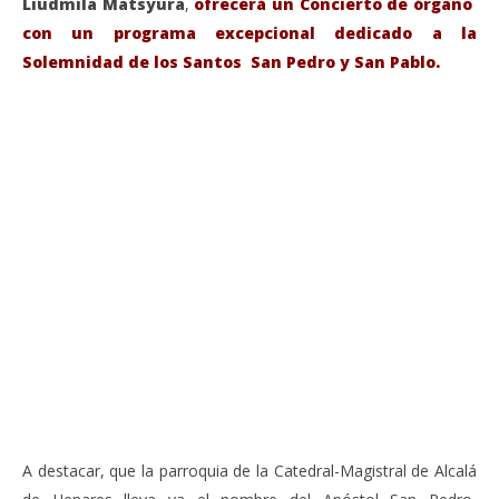
Liudmila Matsyura
,
ofrecerá un Concierto de órgano
con un programa excepcional dedicado a la
Solemnidad de los Santos San Pedro y San Pablo.
VIENDO AHORA
Sábado 27-Junio-2026, a las 20:30 H. Gran concierto
La
de órgano en la Catedral de Alcalá de Henares
re
de 
junio
20,
jun
2026
20,
Admin
202
A
A destacar, que la parroquia de la Catedral-Magistral de Alcalá