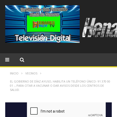
INICIO
VECINOS
EL GOBIERNO DE DÍAZ AYUSO, HABILITA UN TELÉFONO ÚNICO- 91 370 00
01 -, PARA CITAR A VACUNAR O DAR AVISOS DESDE LOS CENTROS DE
SALUD.