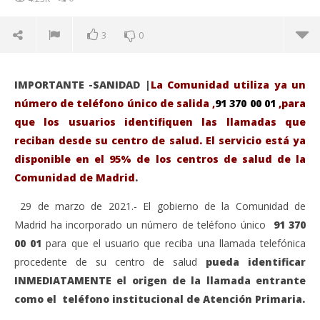
3
0
IMPORTANTE -SANIDAD
|
La Comunidad utiliza ya un
número de teléfono único de salida ,
91 370 00 01
,para
que los usuarios identifiquen las llamadas que
reciban desde su centro de salud. El servicio está ya
disponible en el 95% de los centros de salud de la
Comunidad de Madrid
.
29 de marzo de 2021.- El gobierno de la Comunidad de
Madrid ha incorporado un número de teléfono único
91 370
00 01
para que el usuario que reciba una llamada telefónica
VIENDO AHORA
procedente de su centro de salud
pueda identificar
El Gobierno de Díaz Ayuso, habilita un teléfono
Sáb
INMEDIATAMENTE el origen de la llamada entrante
único- 91 370 00 01 -, para citar a vacunar o dar
de
como el teléfono institucional de Atención Primaria.
avisos desde los centros de salud.
ma