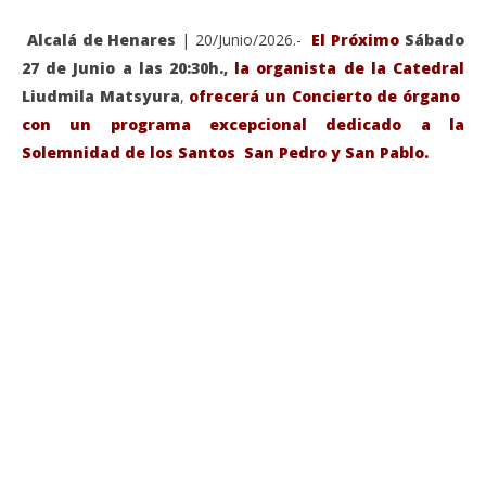
Alcalá de Henares
| 20/Junio/2026.-
El Próximo
Sábado
27 de Junio a las 20:30h.,
la organista de la Catedral
Liudmila Matsyura
,
ofrecerá un Concierto de órgano
con un programa excepcional dedicado a la
Solemnidad de los Santos San Pedro y San Pablo.
VIENDO AHORA
Sábado 27-Junio-2026, a las 20:30 H. Gran concierto
La
de órgano en la Catedral de Alcalá de Henares
re
de 
junio
20,
jun
2026
20,
Admin
202
A