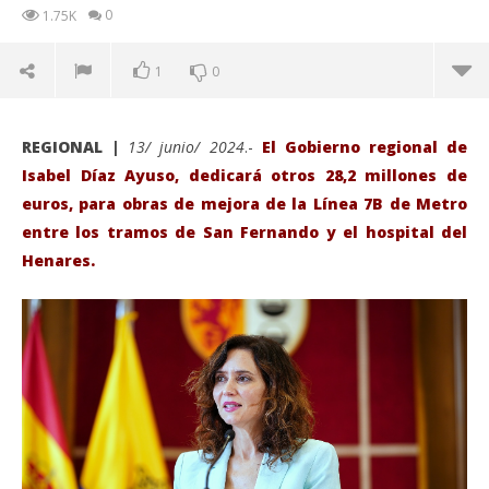
0
1.75K
1
0
REGIONAL |
13/ junio/ 2024
.-
El Gobierno regional de
Isabel Díaz Ayuso, dedicará otros 28,2 millones de
euros, para obras de mejora de la Línea 7B de Metro
entre los tramos de San Fernando y el hospital del
Henares.
VIENDO AHORA
El Gobierno de Ayuso, invierte otros 28,2 millones de
Sáb
€ en obras de mejora de la Línea 7B de Metro entre
de
San Fernando – Hospital del Henares.