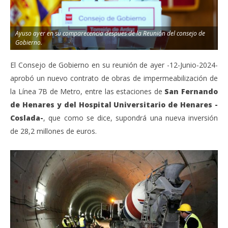
jun
13,
junio
202
13,
A
2024
Ayuso ayer en su comparecencia despues de la Reunión del consejo de
Admin
Gobierno.
El Consejo de Gobierno en su reunión de ayer -12-Junio-2024-
aprobó un nuevo contrato de obras de impermeabilización de
la Línea 7B de Metro, entre las estaciones de
San Fernando
de Henares y del Hospital Universitario de Henares -
Coslada-
, que como se dice, supondrá una nueva inversión
de 28,2 millones de euros.