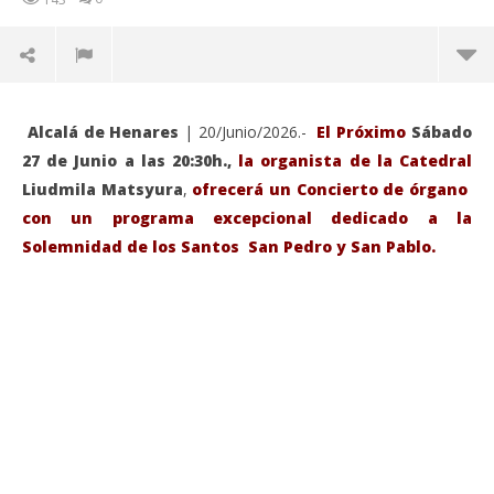
Alcalá de Henares
| 20/Junio/2026.-
El Próximo
Sábado
27 de Junio a las 20:30h.,
la organista de la Catedral
Liudmila Matsyura
,
ofrecerá un Concierto de órgano
con un programa excepcional dedicado a la
Solemnidad de los Santos San Pedro y San Pablo.
VIENDO AHORA
Sábado 27-Junio-2026, a las 20:30 H. Gran concierto
La
de órgano en la Catedral de Alcalá de Henares
re
de 
junio