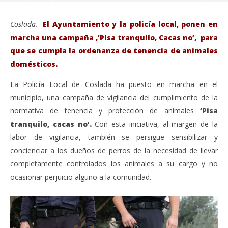
Coslada.-
El Ayuntamiento y la policía local, ponen en
marcha una campaña ,‘Pisa tranquilo, Cacas no’, para
que se cumpla la ordenanza de tenencia de animales
domésticos.
La Policía Local de Coslada ha puesto en marcha en el
municipio, una campaña de vigilancia del cumplimiento de la
normativa de tenencia y protección de animales
‘Pisa
tranquilo, cacas no’.
Con esta iniciativa, al margen de la
labor de vigilancia, también se persigue sensibilizar y
VIENDO AHORA
concienciar a los dueños de perros de la necesidad de llevar
Coslada.- Multa de hasta 600€ por no recoger las
Sáb
completamente controlados los animales a su cargo y no
cacas de los animales o llevarlos sueltos.
de
ocasionar perjuicio alguno a la comunidad.
octubre
oct
11,
11,
2019
201
Admin
A