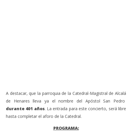
VIENDO AHORA
Sábado 27-Junio-2026, a las 20:30 H. Gran concierto
La
de órgano en la Catedral de Alcalá de Henares
re
de 
junio
20,
jun
2026
20,
Admin
202
A
A destacar, que la parroquia de la Catedral-Magistral de Alcalá
de Henares lleva ya el nombre del Apóstol San Pedro
durante 401 años
. La entrada para este concierto, será libre
hasta completar el aforo de la Catedral.
PROGRAMA: