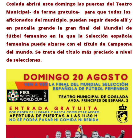
Coslada abrirá este domingo las puertas del Teatro
Municipal- de forma gratuita- para que todos los
aficionados del municipio, puedan seguir desde allí y
en pantalla grande la gran final del Mundial de
fútbol femenino en la que la Selección española
femenina puede alzarse con el título de Campeona
del mundo. Se trata del título más preciado a nivel
de selecciones.
VIENDO AHORA
Coslada: La final del Mundial de fútbol femenino en
Sáb
pantalla grande en el Teatro Municipal.
de
agosto
ago
18,
18,
2023
202
Admin
A