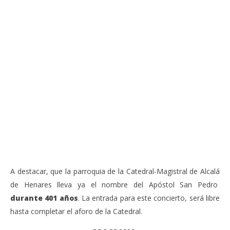
VIENDO AHORA
Sábado 27-Junio-2026, a las 20:30 H. Gran concierto
La
de órgano en la Catedral de Alcalá de Henares
re
de 
junio
20,
jun
2026
20,
Admin
202
A
A destacar, que la parroquia de la Catedral-Magistral de Alcalá
de Henares lleva ya el nombre del Apóstol San Pedro
durante 401 años
. La entrada para este concierto, será libre
hasta completar el aforo de la Catedral.