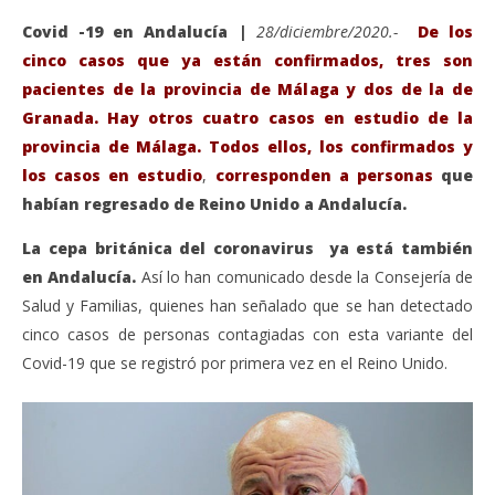
Covid -19 en Andalucía |
28/diciembre/2020.-
De los
cinco casos que ya están confirmados, tres son
pacientes de la provincia de Málaga y dos de la de
Granada. Hay otros cuatro casos en estudio de la
provincia de Málaga. Todos ellos, los confirmados y
los casos en estudio
,
corresponden a personas
que
habían regresado de Reino Unido a Andalucía.
La cepa británica del coronavirus ya está también
en Andalucía.
Así lo han comunicado desde la Consejería de
VIENDO AHORA
Salud y Familias, quienes han señalado que se han detectado
Cinco Nuevos casos detectados de la cepa
Sáb
cinco casos de personas contagiadas con esta variante del
británica del coronavirus en Andalucía.
de
Covid-19 que se registró por primera vez en el Reino Unido.
diciembre
dic
28, 2020
28,
Admin
A