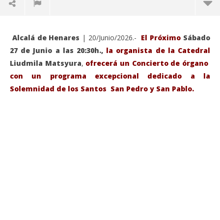
Alcalá de Henares
| 20/Junio/2026.-
El Próximo
Sábado
27 de Junio a las 20:30h.,
la organista de la Catedral
Liudmila Matsyura
,
ofrecerá un Concierto de órgano
con un programa excepcional dedicado a la
Solemnidad de los Santos San Pedro y San Pablo.
VIENDO AHORA
Sábado 27-Junio-2026, a las 20:30 H. Gran concierto
La
de órgano en la Catedral de Alcalá de Henares
re
de 
junio
20,
jun
2026
20,
Admin
202