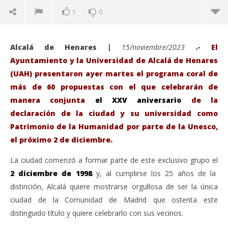
1
0
Alcalá de Henares |
15/noviembre/2023
.-
El
Ayuntamiento y la Universidad de Alcalá de Henares
(UAH) presentaron ayer martes el programa coral de
más de 60 propuestas con el que celebrarán de
manera conjunta
el XXV aniversario
de la
declaración de la ciudad y su universidad como
Patrimonio de la Humanidad por parte de la Unesco,
el próximo 2 de diciembre.
La ciudad comenzó a formar parte de este exclusivo grupo el
VIENDO AHORA
2 diciembre de 1998
y, al cumplirse los 25 años de la
Alcalá de Henares celebra sus 25 años como Ciudad
Sáb
distinción, Alcalá quiere mostrarse orgullosa de ser la única
Patrimonio de la Humanidad con un completo
de
ciudad de la Comunidad de Madrid que ostenta este
programa de actos.
nov
distinguido título y quiere celebrarlo con sus vecinos.
15,
noviembre
A
15, 2023