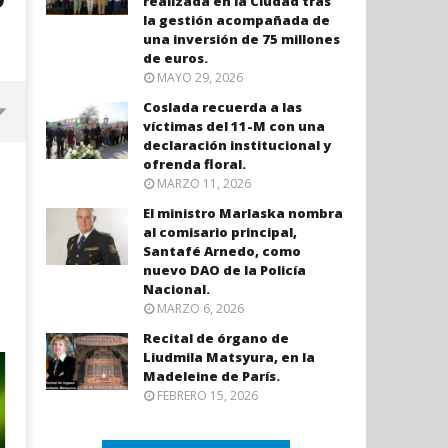
realizada en la Ciudad tras
la gestión acompañada de
una inversión de 75 millones
de euros.
MAYO 29, 2026
Coslada recuerda a las
víctimas del 11-M con una
declaración institucional y
ofrenda floral.
MARZO 11, 2026
El ministro Marlaska nombra
al comisario principal,
Santafé Arnedo, como
nuevo DAO de la Policía
Nacional.
MARZO 6, 2026
Recital de órgano de
Liudmila Matsyura, en la
Coslada recuerda a las víctimas
El ministro Marlaska nomb
Madeleine de París.
del 11-M con una declaración
comisario principal, Sant
FEBRERO 15, 2026
institucional y ofrenda floral.
Arnedo, como nuevo DAO 
Policía Nacional.
abril
3,
abril