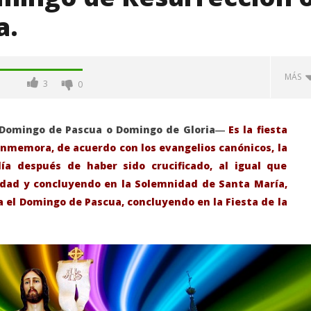
a.
MÁS
3
0
 Domingo de Pascua o Domingo de Gloria―
Es la fiesta
conmemora, de acuerdo con los evangelios canónicos, la
día después de haber sido crucificado, al igual que
vidad y concluyendo en la Solemnidad de Santa María,
a el Domingo de Pascua, concluyendo en la Fiesta de la
-Junio-2026, a las 20:30
La Alcaldesa de Alcalá, destaca la
oncierto de órgano en la
transformación realizada en la
de Alcalá de Henares
Ciudad tras la gestión
acompañada de una inversión de
75 millones de euros.