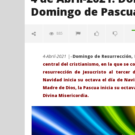
Domingo de Pascu
885
4-Abril-2021 |
–
Domingo de Resurrección,
central del cristianismo,​ en la que se 
resurrección de Jesucristo al tercer 
Navidad inicia su octava el día de Na
Madre de Dios, la Pascua inicia su octav
Divina Misericordia.
VIENDO AHORA
4 de Abril-2021. Domingo de
Sábado 27
Resurrección o Domingo de
H. Gran c
Pascua.
Catedral 
abril
abril
3,
3,