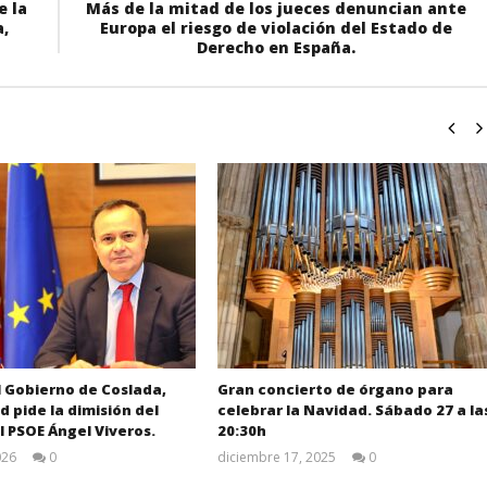
e la
Más de la mitad de los jueces denuncian ante
a,
Europa el riesgo de violación del Estado de
Derecho en España.
el Gobierno de Coslada,
Gran concierto de órgano para
 pide la dimisión del
celebrar la Navidad. Sábado 27 a la
l PSOE Ángel Viveros.
20:30h
026
0
diciembre 17, 2025
0
Admin
Admin