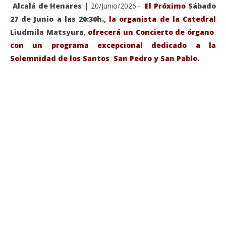
Alcalá de Henares
| 20/Junio/2026.-
El Próximo
Sábado
27 de Junio a las 20:30h.,
la organista de la Catedral
Liudmila Matsyura
,
ofrecerá un Concierto de órgano
con un programa excepcional dedicado a la
Solemnidad de los Santos San Pedro y San Pablo.
VIENDO AHORA
Sábado 27-Junio-2026, a las 20:30 H. Gran concierto
La
de órgano en la Catedral de Alcalá de Henares
re
de 
junio
20,
jun
2026
20,
Admin
202
A