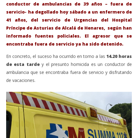
conductor de ambulancias de 39 años – fuera de
servicio- ha degollado hoy sábado a un enfermero de
41 años, del servicio de Urgencias del Hospital
Príncipe de Asturias de Alcalá de Henares, según han
informado fuentes policiales. El agresor que se
encontraba fuera de servicio ya ha sido detenido.
En concreto, el suceso ha ocurrido en torno a las
14.20 horas
de esta tarde
y el presunto homicida es un conductor de
VIENDO AHORA
ambulancia que se encontraba fuera de servicio y disfrutando
Un conductor de ambulancia degüella a un
Sáb
de vacaciones.
enfermero en el Hospital de Alcalá de Henares.
de
marzo
ma
6,
6,
2021
202
Admin
A