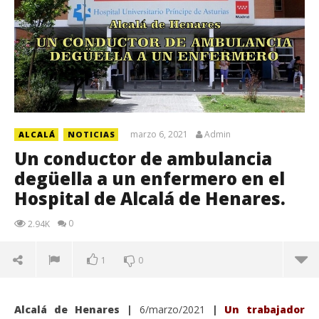
marzo 6, 2021
Admin
ALCALÁ
NOTICIAS
Un conductor de ambulancia
degüella a un enfermero en el
Hospital de Alcalá de Henares.
0
2.94K
1
0
Alcalá de Henares |
6/marzo/2021
|
Un trabajador