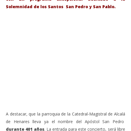
Solemnidad de los Santos San Pedro y San Pablo.
VIENDO AHORA
Sábado 27-Junio-2026, a las 20:30 H. Gran concierto
La
de órgano en la Catedral de Alcalá de Henares
re
de 
junio
20,
jun
2026
20,
Admin
202
A
A destacar, que la parroquia de la Catedral-Magistral de Alcalá
de Henares lleva ya el nombre del Apóstol San Pedro
durante 401 años
. La entrada para este concierto, será libre