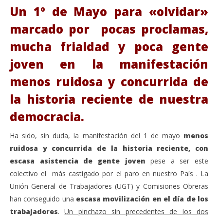
Un 1º de Mayo para «olvidar»
marcado por pocas proclamas,
mucha frialdad y poca gente
joven en la manifestación
menos ruidosa y concurrida de
la historia reciente de nuestra
democracia.
VIENDO AHORA
Ha sido, sin duda, la manifestación del 1 de mayo
menos
Un 1º de mayo con pinchazo de asistencia, muy
Sáb
ruidosa y concurrida de la historia reciente, con
poca gente joven y críticas a la corrupción.
de
escasa asistencia de gente joven
pese a ser este
mayo
ma
2,
2,
colectivo el más castigado por el paro en nuestro País . La
2019
201
Unión General de Trabajadores (UGT) y Comisiones Obreras
Admin
A
han conseguido una
escasa movilización en el día de los
trabajadores
.
Un pinchazo sin precedentes de los dos