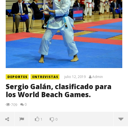
julio 12, 2019
Admin
DEPORTES
ENTREVISTAS
Sergio Galán, clasificado para
los World Beach Games.
0
709
1
0