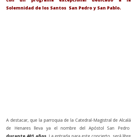
Solemnidad de los Santos San Pedro y San Pablo.
VIENDO AHORA
Sábado 27-Junio-2026, a las 20:30 H. Gran concierto
La
de órgano en la Catedral de Alcalá de Henares
re
de 
junio
20,
jun
2026
20,
Admin
202
A
A destacar, que la parroquia de la Catedral-Magistral de Alcalá
de Henares lleva ya el nombre del Apóstol San Pedro
durante 401 años
. La entrada para este concierto, será libre