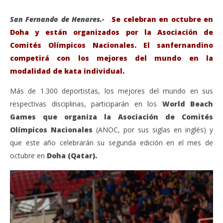
San Fernando de Henares.-
.
Se celebran en octubre en
Doha y están organizados por la Asociación de
Comités Olímpicos Nacionales. El sanfernandino
competirá con los mejores del mundo en la
modalidad de kata individual.
Más de 1.300 deportistas, los mejores del mundo en sus
respectivas disciplinas, participarán en los
World Beach
Games que organiza la Asociación de Comités
Olímpicos Nacionales
(ANOC, por sus siglas en inglés) y
VIENDO AHORA
que este año celebrarán su segunda edición en el mes de
Sergio Galán, clasificado para los World Beach
Sáb
octubre en
Doha (Qatar).
Games.
de
julio
juli
12,
12,
2019
201
Admin
A