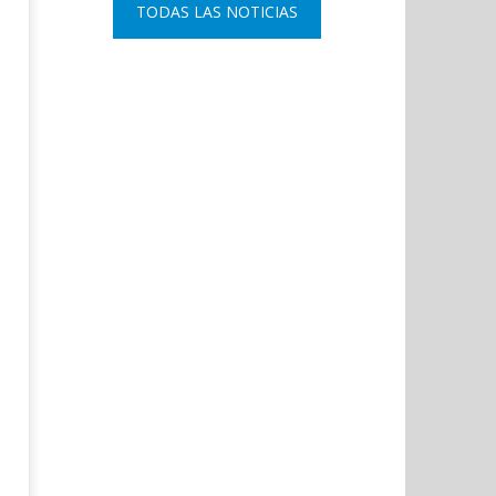
TODAS LAS NOTICIAS
Coslada recuerda a las víctimas
El ministro Marlaska nomb
del 11-M con una declaración
comisario principal, Sant
institucional y ofrenda floral.
Arnedo, como nuevo DAO 
Policía Nacional.
octubre
14,
octubre
2020
14,
Admin
2020
Admin