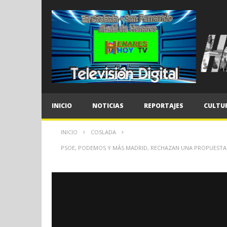
INICIO
NOTICIAS
REPORTAJES
CULTU
INICIO
COSLADA
PSOE, PODEMOS Y MÁS MADRID, RECHAZAN UNA PROPUESTA 