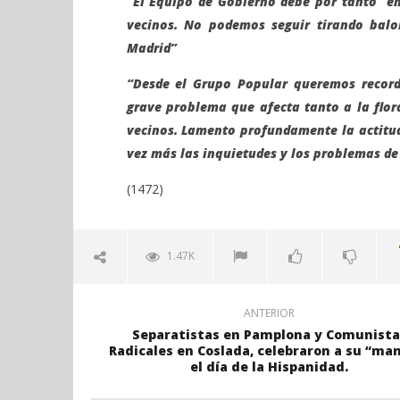
“El Equipo de Gobierno debe por tanto en
vecinos. No podemos seguir tirando bal
Madrid”
“Desde el Grupo Popular queremos record
grave problema que afecta tanto a la flora
vecinos. Lamento profundamente la actitud
vez más las inquietudes y los
problemas de 
(1472)
1.47K
ANTERIOR
Separatistas en Pamplona y Comunista
Radicales en Coslada, celebraron a su “ma
el día de la Hispanidad.