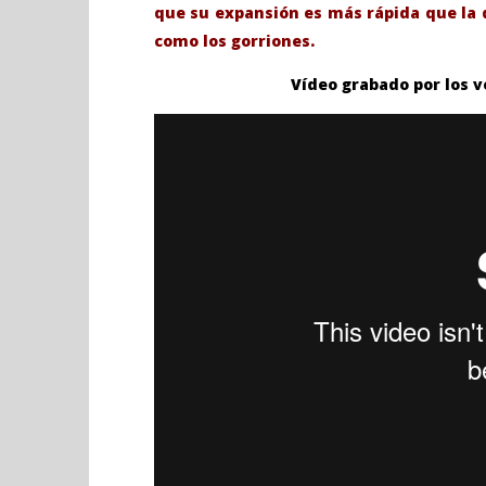
que su expansión es más rápida que la d
PSOE, Podemos y Más Madrid,
Sábado 27
como los gorriones.
rechazan una propuesta para dar
H. Gran c
solución al problema de las
Catedral 
Vídeo grabado por los v
cotorras argentinas en Coslada.
octubre
14,
octubre
2020
14,
Admin
2020
Admin