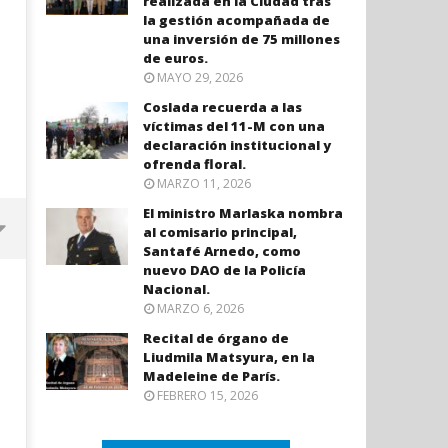
realizada en la Ciudad tras
la gestión acompañada de
una inversión de 75 millones
de euros.
MAYO 29, 2026
Coslada recuerda a las
víctimas del 11-M con una
declaración institucional y
ofrenda floral.
MARZO 11, 2026
El ministro Marlaska nombra
al comisario principal,
Santafé Arnedo, como
nuevo DAO de la Policía
Nacional.
MARZO 6, 2026
Recital de órgano de
Liudmila Matsyura, en la
Madeleine de París.
FEBRERO 15, 2026