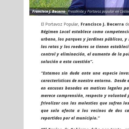
Francisco J. Becerra
– Presidente y Portavoz popular en Cosla
El Portavoz Popular,
Francisco J. Becerra
de
Régimen Local establece como competencia
urbano, los parques y jardines públicos, y 
las ratas y los roedores se tienen estable
control y eliminación, el aumento de la po
solución a esta cuestión”.
“Estamos sin duda ante una especie inva
características de nuestro entorno. Desd
en excusas basadas en matices legales pa
merece comprensión, respecto y voluntad p
frivolizar con las molestias que sufren l
que solo afecta a los vecinos de dos c
repartidos por el municipio.”