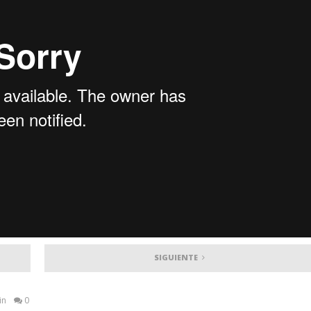
SIGUIENTE
in
0