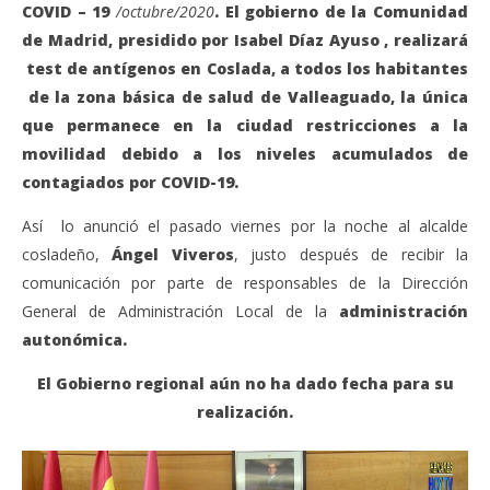
COVID –
19
/octubre/2020
. El gobierno de la Comunidad
de Madrid, presidido por Isabel Díaz Ayuso , realizará
test de antígenos en Coslada, a todos los habitantes
de la zona básica de salud de Valleaguado, la única
que permanece en la ciudad restricciones a la
movilidad debido a los niveles acumulados de
contagiados por COVID-19.
Así lo anunció el pasado viernes por la noche al alcalde
cosladeño,
Ángel Viveros
, justo después de recibir la
VIENDO AHORA
comunicación por parte de responsables de la Dirección
Coslada: La Comunidad de Madrid realizará test de
Sáb
General de Administración Local de la
administración
antígenos en la zona básica de salud de
de
autonómica.
Valleaguado.
oct
19,
octubre
El Gobierno regional aún no ha dado fecha para su
202
19,
A
realización.
2020
Admin