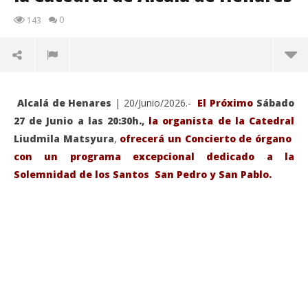
0
143
Alcalá de Henares
| 20/Junio/2026.-
El Próximo
Sábado
27 de Junio a las 20:30h.,
la organista de la Catedral
Liudmila Matsyura
,
ofrecerá un Concierto de órgano
con un programa excepcional dedicado a la
Solemnidad de los Santos San Pedro y San Pablo.
VIENDO AHORA
Sábado 27-Junio-2026, a las 20:30 H. Gran concierto
La
de órgano en la Catedral de Alcalá de Henares
re