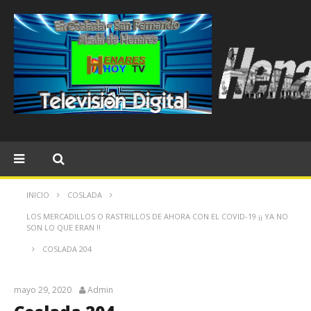
INICIO
COSLADA
LOS MERCADILLOS O RASTRILLOS DE AHORA CON EL COVID-19 ¡¡ YA NO
SON LO QUE ERAN !!
COSLADA 204
mayo 29, 2020
Admin