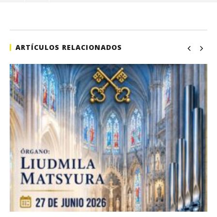
de
ma
29,
202
A
ARTÍCULOS RELACIONADOS