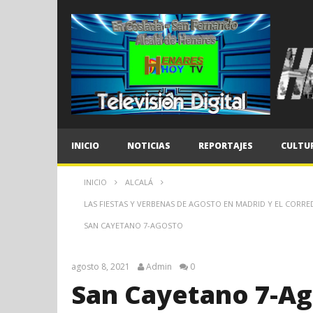
INICIO
NOTICIAS
REPORTAJES
CULTU
INICIO
ALCALÁ
LAS FIESTAS Y VERBENAS DE AGOSTO EN MADRID Y EL CORRE
SAN CAYETANO 7-AGOSTO
agosto 8, 2021
Admin
0
San Cayetano 7-A