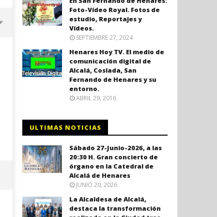
En San Fernando de Henares:
Foto-Vídeo Royal. Fotos de
estudio, Reportajes y
Vídeos.
SEPTIEMBRE 27, 2024
Henares Hoy TV. El medio de
comunicación digital de
Alcalá, Coslada, San
Fernando de Henares y su
entorno.
ABRIL 29, 2016
ULTIMAS NOTICIAS
Coslada recuerda a las víctimas
El ministro Marlaska nomb
Sábado 27-Junio-2026, a las
del 11-M con una declaración
comisario principal, Sant
20:30 H. Gran concierto de
institucional y ofrenda floral.
Arnedo, como nuevo DAO 
órgano en la Catedral de
Policía Nacional.
Alcalá de Henares
agosto
8,
JUNIO 20, 2026
agosto
2021
8,
Admin
La Alcaldesa de Alcalá,
2021
Admin
destaca la transformación