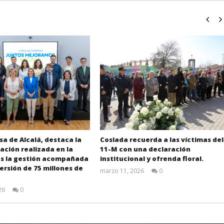
sa de Alcalá, destaca la
Coslada recuerda a las víctimas del
ción realizada en la
11-M con una declaración
as la gestión acompañada
institucional y ofrenda floral.
ersión de 75 millones de
marzo 11, 2026
0
Admin
26
0
Admin