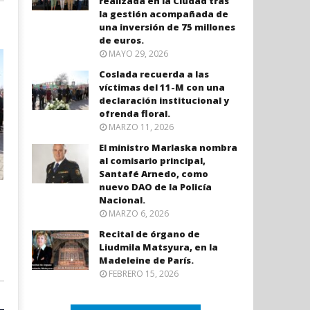
realizada en la Ciudad tras
la gestión acompañada de
una inversión de 75 millones
de euros.
MAYO 29, 2026
Coslada recuerda a las
víctimas del 11-M con una
declaración institucional y
ofrenda floral.
MARZO 11, 2026
El ministro Marlaska nombra
al comisario principal,
Santafé Arnedo, como
nuevo DAO de la Policía
Nacional.
MARZO 6, 2026
Recital de órgano de
Liudmila Matsyura, en la
Madeleine de París.
FEBRERO 15, 2026