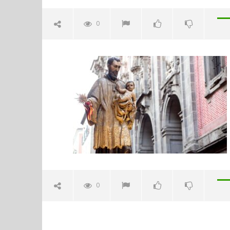
0
San Cayetano 7-Agosto
agosto
8,
2021
Admin
Sábado 27
H. Gran c
Catedral 
0
agosto
8,
2021
Admin