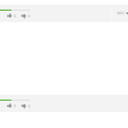
MÁS
0
0
-Junio-2026, a las 20:30
La Alcaldesa de Alcalá, destaca la
oncierto de órgano en la
transformación realizada en la
de Alcalá de Henares
Ciudad tras la gestión
acompañada de una inversión de
0
0
75 millones de euros.
agosto
8,
2021
Admin