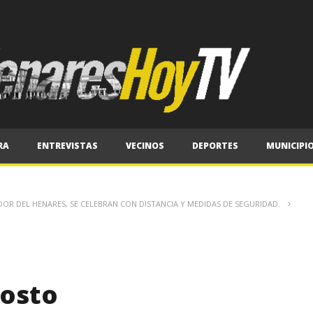
RA
ENTREVISTAS
VECINOS
DEPORTES
MUNICIPI
DOR DEL HENARES, SE CELEBRAN CON DISTANCIA Y MEDIDAS DE SEGURIDAD.
gosto