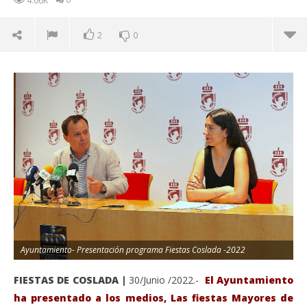
4.66K
2
0
VIENDO AHORA
Ayuntamiento- Presentación programa Fiestas Coslada -2022
Las Fiestas de Coslada/2022, se celebrarán del 9 al
Sáb
FIESTAS DE COSLADA |
30/Junio /2022.-
El Ayuntamiento
13 de junio.
de
ha presentado a los medios, Las fiestas Mayores de
mayo
ma