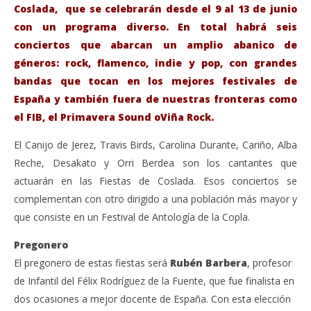
30,
30,
Coslada, que se celebrarán desde el 9 al 13 de junio
2022
202
Admin
A
con un programa diverso. En total habrá seis
conciertos que abarcan un amplio abanico de
géneros: rock, flamenco, indie y pop, con grandes
bandas que tocan en los mejores festivales de
España y también fuera de nuestras fronteras como
el FIB, el Primavera Sound oViña Rock.
El Canijo de Jerez, Travis Birds, Carolina Durante, Cariño, Alba
Reche, Desakato y Orri Berdea son los cantantes que
actuarán en las Fiestas de Coslada. Esos conciertos se
complementan con otro dirigido a una población más mayor y
que consiste en un Festival de Antología de la Copla.
Pregonero
El pregonero de estas fiestas será
Rubén Barbera
, profesor
de Infantil del Félix Rodríguez de la Fuente, que fue finalista en
dos ocasiones a mejor docente de España. Con esta elección