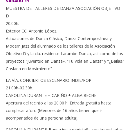
SÁBADO 11
MUESTRA DE TALLERES DE DANZA ASOCIACIÓN OBJETIVO
D
20.00h.
Exterior CC. Antonio López.
Actuaciones de Danza Clásica, Danza Contemporánea y
Modern Jazz del alumnado de los talleres de la Asociación
Objetivo D y la cía. residente Larumbe Danza, así como de los
proyectos “Juventud en Danza», “Tu Vida en Danza” y “¿Bailas?
Coslada en Movimiento”.
LA VÍA. CONCIERTOS ESCENARIO INDIE/POP
21.00h-02.30h.
CAROLINA DURANTE + CARIÑO + ALBA RECHE
Apertura del recinto a las 20.00 h. Entrada gratuita hasta
completar aforo (Menores de 16 años tienen que ir
acompañados de una persona adulta).
CAROLINA DURANTE: Banda indie madrileña con importantes