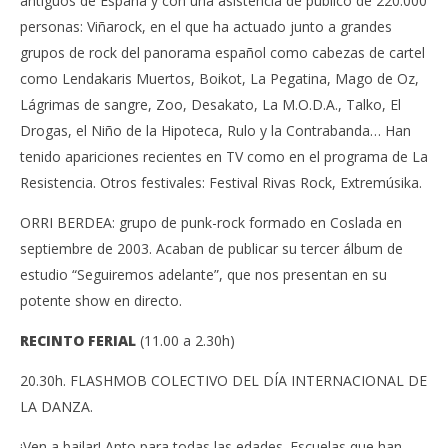
antiguos de España y con una asistencia de público de 220.000
personas: Viñarock, en el que ha actuado junto a grandes
grupos de rock del panorama español como cabezas de cartel
como Lendakaris Muertos, Boikot, La Pegatina, Mago de Oz,
Lágrimas de sangre, Zoo, Desakato, La M.O.D.A., Talko, El
Drogas, el Niño de la Hipoteca, Rulo y la Contrabanda… Han
tenido apariciones recientes en TV como en el programa de La
Resistencia. Otros festivales: Festival Rivas Rock, Extremúsika.
ORRI BERDEA: grupo de punk-rock formado en Coslada en
septiembre de 2003. Acaban de publicar su tercer álbum de
estudio “Seguiremos adelante”, que nos presentan en su
potente show en directo.
RECINTO FERIAL
(11.00 a 2.30h)
20.30h. FLASHMOB COLECTIVO DEL DÍA INTERNACIONAL DE
LA DANZA.
¡Ven a bailar! Apto para todas las edades. Escuelas que han