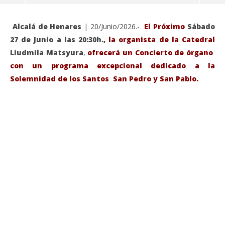
Alcalá de Henares
| 20/Junio/2026.-
El Próximo
Sábado
27 de Junio a las 20:30h.,
la organista de la Catedral
Liudmila Matsyura
,
ofrecerá un Concierto de órgano
con un programa excepcional dedicado a la
Solemnidad de los Santos San Pedro y San Pablo.
VIENDO AHORA
Sábado 27-Junio-2026, a las 20:30 H. Gran concierto
La
de órgano en la Catedral de Alcalá de Henares
re
de 
junio
20,
jun
2026
20,
Admin
202
A