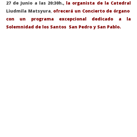
27 de Junio a las 20:30h.,
la organista de la Catedral
Liudmila Matsyura
,
ofrecerá un Concierto de órgano
con un programa excepcional dedicado a la
Solemnidad de los Santos San Pedro y San Pablo.
VIENDO AHORA
Sábado 27-Junio-2026, a las 20:30 H. Gran concierto
La
de órgano en la Catedral de Alcalá de Henares
re
de 
junio
20,
jun
2026
20,
Admin
202
A