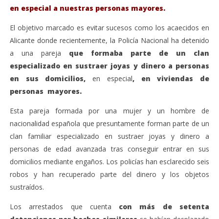
en especial a nuestras personas mayores.
La Policía Nacional, advierte sobre la entrada de
Sáb
delincuentes en nuestras casas, utilizando la
de
El objetivo marcado es evitar sucesos como los acaecidos en
técnica de ”pedir un vaso de agua o de ser familiar
sep
Alicante donde recientemente, la Policía Nacional ha detenido
del vecino,” y luego sustraer nuestras joyas o
17,
A
dinero.
a una pareja
que formaba parte de un clan
septiembre
especializado en sustraer joyas y dinero a personas
17, 2021
Admin
en sus domicilios,
en especial
, en viviendas de
personas mayores.
Esta pareja formada por una mujer y un hombre de
nacionalidad española que presuntamente forman parte de un
clan familiar especializado en sustraer joyas y dinero a
personas de edad avanzada tras conseguir entrar en sus
domicilios mediante engaños. Los policías han esclarecido seis
robos y han recuperado parte del dinero y los objetos
sustraídos.
Los arrestados que cuenta
con más de setenta