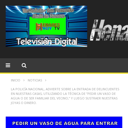
INICIO
NOTICIAS
LA POLICÍA NACIONAL, ADVIERTE SOBRE LA ENTRADA DE DELINCUENTES
EN NUESTRAS CASAS, UTILIZANDO LA TÉCNICA DE ”PEDIR UN VASO DE
AGUA O DE SER FAMILIAR DEL VECINO,” Y LUEGO SUSTRAER NUESTRAS
JOYAS O DINERO.