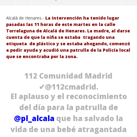
Alcalá de Henares.-
La intervención ha tenido lugar
pasadas las 11 horas de este martes en la calle
Torrelaguna de Alcalá de Henares. La madre, al darse
cuenta de que la niña se estaba tragando una
etiqueta de plástico y se estaba ahogando, comenzó
a pedir ayuda y acudió una patrulla de la Policía local
que se encontraba por la zona.
112 Comunidad Madrid
✔
@112cmadrid.
VIENDO AHORA
El aplauso y el reconocimiento
Sáb
La policía local salva la vida a una bebé de ocho
del día para la patrulla de
de
meses en Alcalá de Henares.
@
pl_alcala
que ha salvado la
ago
agosto
21,
21,
201
2019
vida de una bebé atragantada
A
Admin