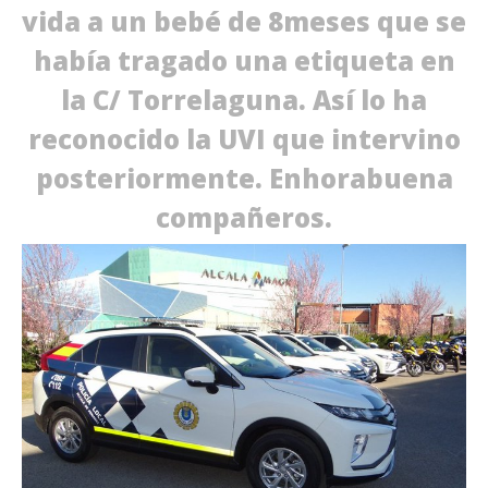
vida a un bebé de 8meses que se
había tragado una etiqueta en
la C/ Torrelaguna. Así lo ha
reconocido la UVI que intervino
posteriormente. Enhorabuena
compañeros.