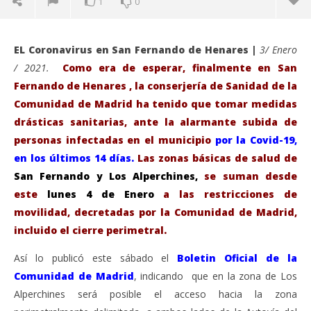
1
0
EL Coronavirus en San Fernando de Henares |
3/ Enero
/ 2021.
Como era de esperar, finalmente en San
Fernando de Henares , la conserjería de Sanidad de la
Comunidad de Madrid ha tenido que tomar medidas
drásticas sanitarias, ante la alarmante subida de
personas infectadas en el municipio
por la Covid-19,
en los últimos 14 días.
Las zonas básicas de salud de
San Fernando y Los Alperchines,
se suman desde
este
lunes 4 de Enero
a las restricciones de
VIENDO AHORA
movilidad, decretadas por la Comunidad de Madrid,
incluido el cierre perimetral.
La Comunidad extiende el confinamiento a dos
Sáb
Zonas Básicas de Salud en San Fernando de
de
Así lo publicó este sábado el
Boletin Oficial de la
Henares.
ene
Comunidad de Madrid
, indicando que en la zona de Los
3,
enero
202
Alperchines será posible el acceso hacia la zona
3,
A
2021