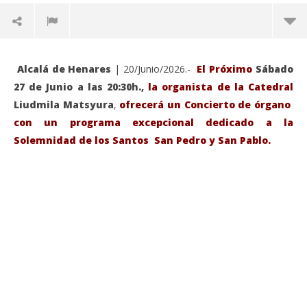
Alcalá de Henares
| 20/Junio/2026.-
El Próximo
Sábado
27 de Junio a las 20:30h.,
la organista de la Catedral
Liudmila Matsyura
,
ofrecerá un Concierto de órgano
con un programa excepcional dedicado a la
Solemnidad de los Santos San Pedro y San Pablo.
VIENDO AHORA
Sábado 27-Junio-2026, a las 20:30 H. Gran concierto
La
de órgano en la Catedral de Alcalá de Henares
re
de 
junio
20,
jun