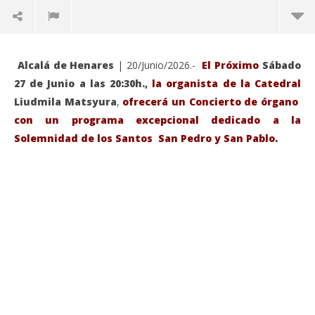
Alcalá de Henares
| 20/Junio/2026.-
El Próximo
Sábado
27 de Junio a las 20:30h.,
la organista de la Catedral
Liudmila Matsyura
,
ofrecerá un Concierto de órgano
con un programa excepcional dedicado a la
Solemnidad de los Santos San Pedro y San Pablo.
VIENDO AHORA
Sábado 27-Junio-2026, a las 20:30 H. Gran concierto
La
de órgano en la Catedral de Alcalá de Henares
re
de 
junio
20,
jun
2026
20,