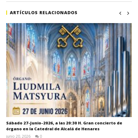
de
sep
ARTÍCULOS RELACIONADOS
1, 
A
Sábado 27-Junio-2026, a las 20:30 H. Gran concierto de
órgano en la Catedral de Alcalá de Henares
junio 20, 2026
0