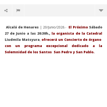
Alcalá de Henares
| 20/Junio/2026.-
El Próximo
Sábado
27 de Junio a las 20:30h.,
la organista de la Catedral
Liudmila Matsyura
,
ofrecerá un Concierto de órgano
con un programa excepcional dedicado a la
Solemnidad de los Santos San Pedro y San Pablo.
VIENDO AHORA
Sábado 27-Junio-2026, a las 20:30 H. Gran concierto
La
de órgano en la Catedral de Alcalá de Henares
re
de 
junio
20,