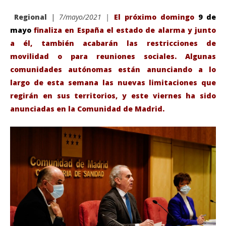
Regional
|
7/mayo/2021 |
El próximo domingo
9 de
mayo
finaliza en España el estado de alarma y junto
a él, también acabarán las restricciones de
movilidad o para reuniones sociales. Algunas
comunidades autónomas están anunciando a lo
largo de esta semana las nuevas limitaciones que
regirán en sus territorios, y este viernes ha sido
anunciadas en la Comunidad de Madrid.
VIENDO AHORA
La Comunidad de Madrid adopta nuevas medidas y
Sáb
restricciones para después del 9 de Mayo.
de
mayo
ma
7,
7,
2021
202
Admin
A