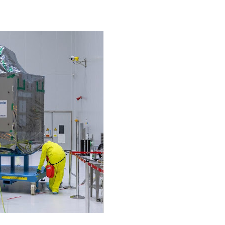
oncierto de órgano en la
transformación realizada en la
de Alcalá de Henares
Ciudad tras la gestión
acompañada de una inversión de
75 millones de euros.
noviembre
17, 2020
Admin