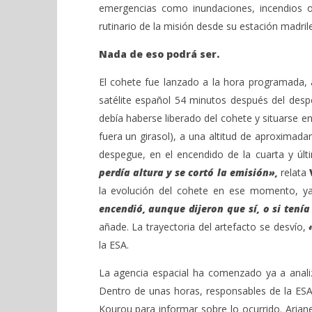
emergencias como inundaciones, incendios o
rutinario de la misión desde su estación madri
Nada de eso podrá ser.
El cohete fue lanzado a la hora programada, a
satélite español 54 minutos después del des
debía haberse liberado del cohete y situarse en
fuera un girasol), a una altitud de aproxima
despegue, en el encendido de la cuarta y últ
perdía altura y se cortó la emisión»,
relata
la evolución del cohete en ese momento, y
encendió, aunque dijeron que sí, o si tení
añade. La trayectoria del artefacto se desvío,
la ESA.
La agencia espacial ha comenzado ya a analiza
Dentro de unas horas, responsables de la ES
Kourou para informar sobre lo ocurrido. Arian