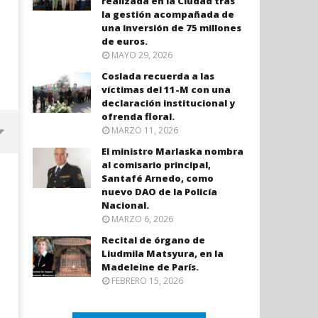
realizada en la Ciudad tras
la gestión acompañada de
una inversión de 75 millones
de euros.
MAYO 29, 2026
Coslada recuerda a las
víctimas del 11-M con una
declaración institucional y
ofrenda floral.
MARZO 11, 2026
El ministro Marlaska nombra
al comisario principal,
Santafé Arnedo, como
nuevo DAO de la Policía
Nacional.
MARZO 6, 2026
Recital de órgano de
Liudmila Matsyura, en la
Madeleine de París.
FEBRERO 15, 2026
Coslada recuerda a las víctimas
El ministro Marlaska nomb