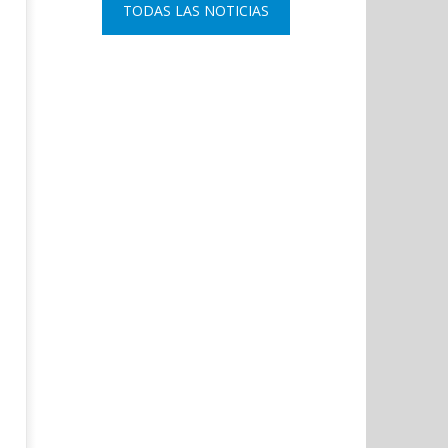
TODAS LAS NOTICIAS
del 11-M con una declaración
comisario principal, Sant
institucional y ofrenda floral.
Arnedo, como nuevo DAO 
Policía Nacional.
noviembre
17, 2020
noviembre
Admin
17, 2020
Admin