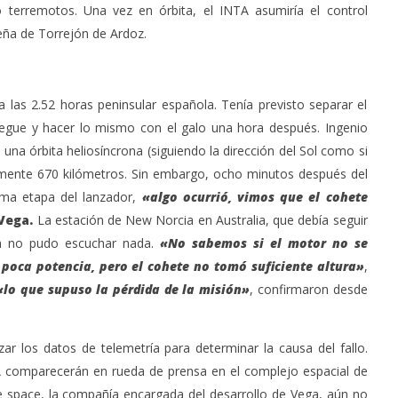
 terremotos. Una vez en órbita, el INTA asumiría el control
leña de Torrejón de Ardoz.
 las 2.52 horas peninsular española. Tenía previsto separar el
pegue y hacer lo mismo con el galo una hora después. Ingenio
 una órbita heliosíncrona (siguiendo la dirección del Sol como si
damente 670 kilómetros. Sin embargo, ocho minutos después del
ima etapa del lanzador,
«algo ocurrió, vimos que el cohete
Vega.
La estación de New Norcia en Australia, que debía seguir
a no pudo escuchar nada.
«No sabemos si el motor no se
a poca potencia, pero el cohete no tomó suficiente altura»
,
«lo que supuso la pérdida de la misión»
, confirmaron desde
r los datos de telemetría para determinar la causa del fallo.
A comparecerán en rueda de prensa en el complejo espacial de
e space, la compañía encargada del desarrollo de Vega, aún no