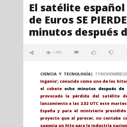
El satélite español
de Euros SE PIERD
minutos después d
1.95K
CIENCIA Y TECNOLOGÍA|
17/NOVIEMBRE/2
Ingenio’, conocido como uno de los hitos
el cohete
ocho minutos después de 
provocado la pérdida del satélite 
lanzamiento a las 2.52 UTC este marte
España y para el ministerio presidid
VIENDO AHORA
proyecto que al parecer, no contaba 
El satélite español Ingenio de 200
Sábado 27
suponía un hito para la industria nacion