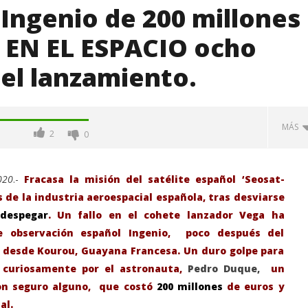
 Ingenio de 200 millones
E EN EL ESPACIO ocho
el lanzamiento.
MÁS
2
0
020
.-
F
racasa la misión del satélite español ‘Seosat-
 de la industria aeroespacial española, tras desviarse
despegar
. Un fallo en el cohete lanzador Vega ha
de observación español Ingenio, poco después del
s desde Kourou, Guayana Francesa. Un duro golpe para
o curiosamente por el astronauta,
Pedro Duque,
un
con seguro alguno, que costó
200 millones
de euros y
-Junio-2026, a las 20:30
La Alcaldesa de Alcalá, destaca la
al.