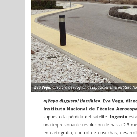
Eva Vega,
directora de Programas Espaciales en el Instituto Na
«¡Vaya disgusto!
Horrible»
.
Eva Vega, dire
Instituto Nacional de Técnica Aeroespa
supuesto la pérdida del satélite.
Ingenio
esta
una impresionante resolución de hasta 2,5 metr
en cartografía, control de cosechas, desarro