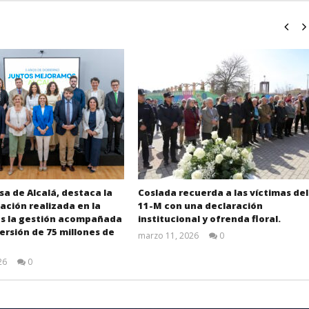
sa de Alcalá, destaca la
Coslada recuerda a las víctimas del
ción realizada en la
11-M con una declaración
as la gestión acompañada
institucional y ofrenda floral.
ersión de 75 millones de
marzo 11, 2026
0
Admin
26
0
Admin