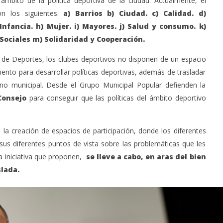
 ámbito de la política deportiva de la ciudad. Actualmente, el
septiembre
n los siguientes:
a) Barrios b) Ciudad. c) Calidad. d)
8, 2023
Admin
Infancia. h) Mujer. i) Mayores. j) Salud y consumo. k)
 Sociales m) Solidaridad y Cooperación.
 de Deportes, los clubes deportivos no disponen de un espacio
nto para desarrollar políticas deportivas, además de trasladar
rno municipal. Desde el Grupo Municipal Popular defienden la
Consejo
para conseguir que las políticas del ámbito deportivo
 la creación de espacios de participación, donde los diferentes
sus diferentes puntos de vista sobre las problemáticas que les
a iniciativa que proponen,
se lleve a cabo, en aras del bien
lada.