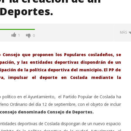
Deportes.
MÁS
1
0
 Consejo que proponen los Populares cosladeños, se
ipación, y las entidades deportivas dispondrán de un
ipación de la política deportiva del municipio. El PP de
iva, impulsar el deporte en Coslada mediante la
so político en el Ayuntamiento, el Partido Popular de Coslada ha
leno Ordinario del día 12 de septiembre, con el objeto de incluir
-Junio-2026, a las 20:30
La Alcaldesa de Alcalá, destaca la
consejo denominado Consejo de Deportes.
oncierto de órgano en la
transformación realizada en la
de Alcalá de Henares
Ciudad tras la gestión
 entidades deportivas de Coslada dispongan de un nuevo espacio
acompañada de una inversión de
75 millones de euros.