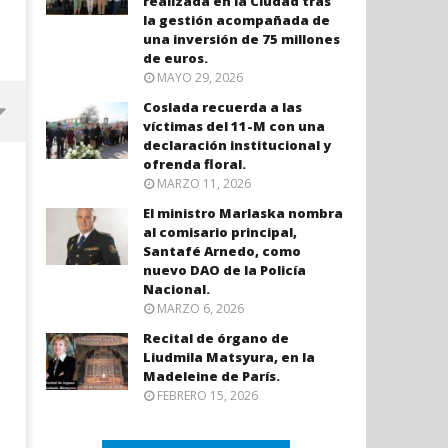
realizada en la Ciudad tras
la gestión acompañada de
una inversión de 75 millones
de euros.
MAYO 29, 2026
Coslada recuerda a las
víctimas del 11-M con una
declaración institucional y
ofrenda floral.
MARZO 11, 2026
El ministro Marlaska nombra
al comisario principal,
Santafé Arnedo, como
nuevo DAO de la Policía
Nacional.
MARZO 6, 2026
Recital de órgano de
Liudmila Matsyura, en la
Coslada recuerda a las víctimas
El ministro Marlaska nomb
Madeleine de París.
del 11-M con una declaración
comisario principal, Sant
FEBRERO 15, 2026
institucional y ofrenda floral.
Arnedo, como nuevo DAO 
Policía Nacional.
septiembre
8, 2023
septiembre