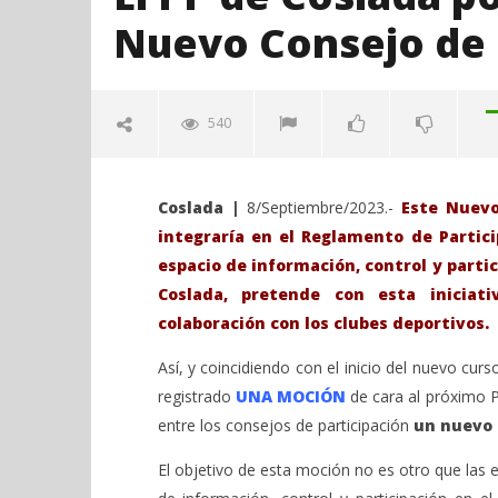
Nuevo Consejo de 
540
Coslada |
8/Septiembre/2023.-
Este Nuevo
integraría en el Reglamento de Partic
espacio de información, control y partic
Coslada, pretende con esta iniciat
colaboración con los clubes deportivos.
VIENDO AHORA
Así, y coincidiendo con el inicio del nuevo cur
registrado
UNA MOCIÓN
de cara al próximo P
El PP de Coslada por la creación de
Sábado 27
entre los consejos de participación
un nuevo 
un Nuevo Consejo de Deportes.
H. Gran c
Catedral 
septiembre
El objetivo de esta moción no es otro que las
8, 2023
septiembre
Admin
8, 2023