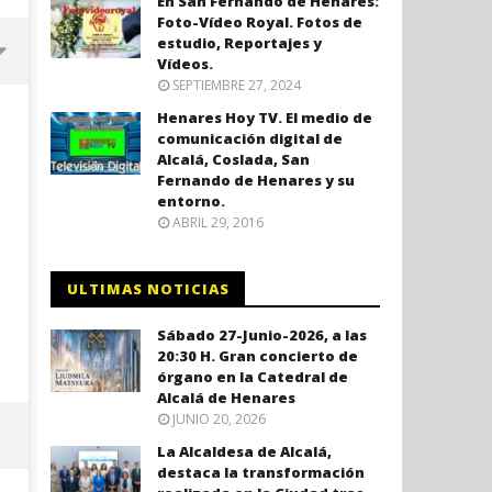
En San Fernando de Henares:
Foto-Vídeo Royal. Fotos de
estudio, Reportajes y
Vídeos.
SEPTIEMBRE 27, 2024
Henares Hoy TV. El medio de
comunicación digital de
Alcalá, Coslada, San
Fernando de Henares y su
entorno.
ABRIL 29, 2016
ULTIMAS NOTICIAS
Coslada recuerda a las víctimas
El ministro Marlaska nomb
Sábado 27-Junio-2026, a las
del 11-M con una declaración
comisario principal, Sant
20:30 H. Gran concierto de
institucional y ofrenda floral.
Arnedo, como nuevo DAO 
órgano en la Catedral de
Policía Nacional.
Alcalá de Henares
mayo
8,
JUNIO 20, 2026
mayo
2020
8,
Admin
La Alcaldesa de Alcalá,
2020
Admin
destaca la transformación