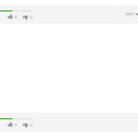
MÁS
0
0
-Junio-2026, a las 20:30
La Alcaldesa de Alcalá, destaca la
oncierto de órgano en la
transformación realizada en la
de Alcalá de Henares
Ciudad tras la gestión
acompañada de una inversión de
75 millones de euros.
mayo
0
0
8,
2020
Admin