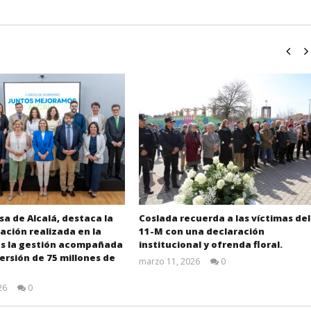
sa de Alcalá, destaca la
Coslada recuerda a las víctimas del
ción realizada en la
11-M con una declaración
as la gestión acompañada
institucional y ofrenda floral.
ersión de 75 millones de
marzo 11, 2026
0
Admin
26
0
Admin