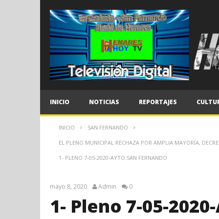
INICIO
NOTICIAS
REPORTAJES
CULTU
INICIO
SAN FERNANDO
EL PLENO MUNICIPAL RECHAZA POR AMPLIA MAYORÍA, DECRET
1- PLENO 7-05-2020-AYTO.SAN FERNANDO
mayo 8, 2020
Admin
0
1- Pleno 7-05-2020