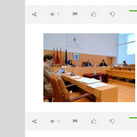
0
1- Pleno 7-05-2020-Ayto.San
Fernando
mayo
8,
2020
Admin
Sábado 27
H. Gran c
Catedral 
mayo
8,
2020
0
Admin