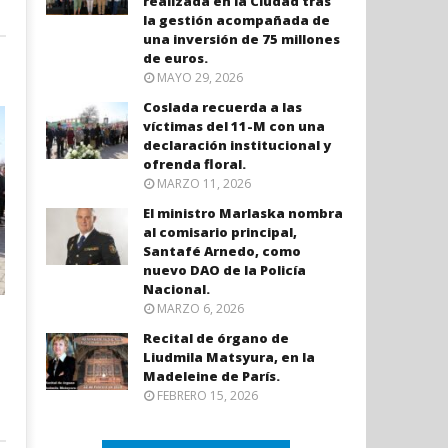
realizada en la Ciudad tras
la gestión acompañada de
una inversión de 75 millones
de euros.
MAYO 29, 2026
Coslada recuerda a las
víctimas del 11-M con una
declaración institucional y
ofrenda floral.
MARZO 11, 2026
El ministro Marlaska nombra
al comisario principal,
Santafé Arnedo, como
nuevo DAO de la Policía
Nacional.
MARZO 6, 2026
Recital de órgano de
Liudmila Matsyura, en la
Madeleine de París.
FEBRERO 15, 2026