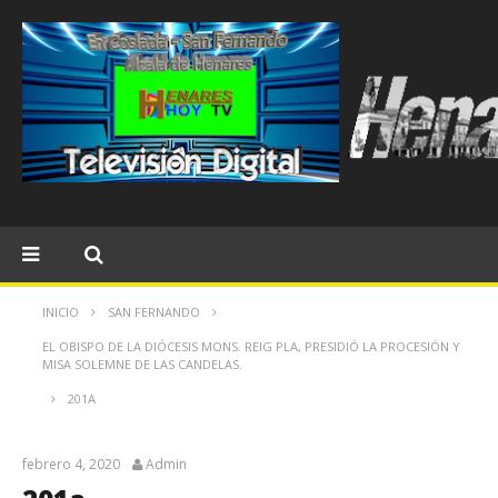
INICIO
SAN FERNANDO
EL OBISPO DE LA DIÓCESIS MONS. REIG PLA, PRESIDIÓ LA PROCESIÓN Y
MISA SOLEMNE DE LAS CANDELAS.
201A
febrero 4, 2020
Admin