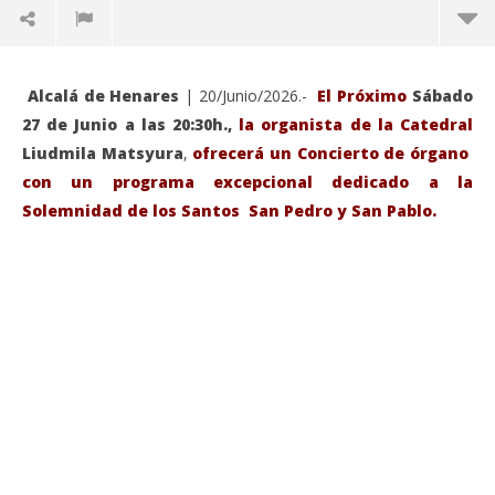
Alcalá de Henares
| 20/Junio/2026.-
El Próximo
Sábado
27 de Junio a las 20:30h.,
la organista de la Catedral
Liudmila Matsyura
,
ofrecerá un Concierto de órgano
con un programa excepcional dedicado a la
Solemnidad de los Santos San Pedro y San Pablo.
VIENDO AHORA
Sábado 27-Junio-2026, a las 20:30 H. Gran concierto
La
de órgano en la Catedral de Alcalá de Henares
re
de 
junio
20,
jun
2026
20,
Admin