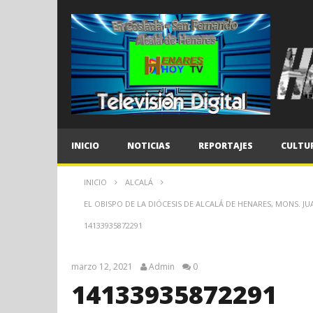
INICIO
NOTICIAS
REPORTAJES
CULTU
INICIO
ALCALÁ
EL OBISPO DE LA DIÓCESIS DE ALCALÁ DE HENARES, MONS. JU
14133935872291
marzo 12, 2021
Admin
0
14133935872291