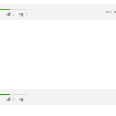
MÁS
0
0
-Junio-2026, a las 20:30
La Alcaldesa de Alcalá, destaca la
oncierto de órgano en la
transformación realizada en la
de Alcalá de Henares
Ciudad tras la gestión
acompañada de una inversión de
75 millones de euros.
0
0
marzo
12,
2021
Admin