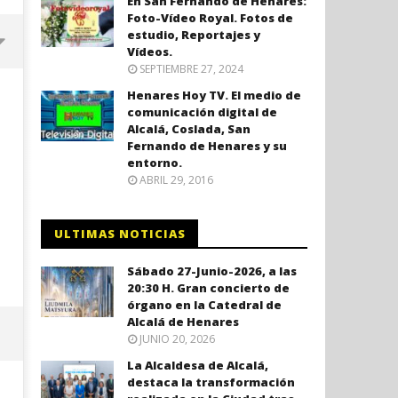
En San Fernando de Henares:
Foto-Vídeo Royal. Fotos de
estudio, Reportajes y
Vídeos.
SEPTIEMBRE 27, 2024
Henares Hoy TV. El medio de
comunicación digital de
Alcalá, Coslada, San
Fernando de Henares y su
entorno.
ABRIL 29, 2016
ULTIMAS NOTICIAS
Coslada recuerda a las víctimas
El ministro Marlaska nomb
Sábado 27-Junio-2026, a las
del 11-M con una declaración
comisario principal, Sant
20:30 H. Gran concierto de
institucional y ofrenda floral.
Arnedo, como nuevo DAO 
órgano en la Catedral de
Policía Nacional.
Alcalá de Henares
marzo
12,
JUNIO 20, 2026
marzo
2021
12,
Admin
La Alcaldesa de Alcalá,
2021
Admin
destaca la transformación