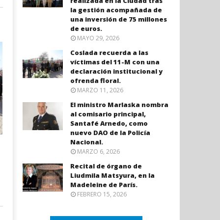
realizada en la Ciudad tras
la gestión acompañada de
una inversión de 75 millones
de euros.
MAYO 29, 2026
Coslada recuerda a las
víctimas del 11-M con una
declaración institucional y
ofrenda floral.
MARZO 11, 2026
El ministro Marlaska nombra
al comisario principal,
Santafé Arnedo, como
nuevo DAO de la Policía
Nacional.
MARZO 6, 2026
Recital de órgano de
Liudmila Matsyura, en la
Madeleine de París.
FEBRERO 15, 2026