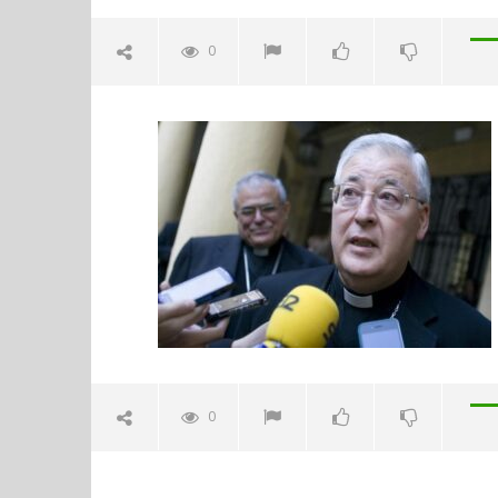
0
14133935872291
marzo
12,
2021
Admin
Sábado 27
H. Gran c
Catedral 
marzo
0
12,
2021
Admin