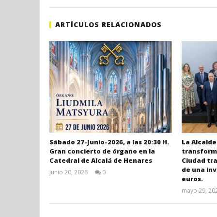
ARTÍCULOS RELACIONADOS
Sábado 27-Junio-2026, a las 20:30 H.
La Alcalde
Gran concierto de órgano en la
transforma
Catedral de Alcalá de Henares
Ciudad tr
de una inv
junio 20, 2026
0
euros.
Admin
mayo 29, 20