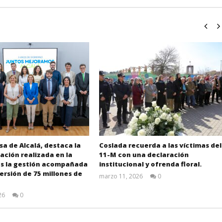
sa de Alcalá, destaca la
Coslada recuerda a las víctimas del
ción realizada en la
11-M con una declaración
as la gestión acompañada
institucional y ofrenda floral.
ersión de 75 millones de
marzo 11, 2026
0
Admin
26
0
Admin