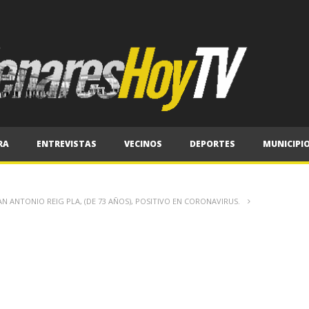
RA
ENTREVISTAS
VECINOS
DEPORTES
MUNICIPI
AN ANTONIO REIG PLA, (DE 73 AÑOS), POSITIVO EN CORONAVIRUS.