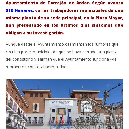
Ayuntamiento de Torrejón de Ardoz. Según avanza
SER Henares
,
varios trabajadores municipales de una
misma planta de su sede principal, en la Plaza Mayor,
han presentado en los últimos días síntomas que
obligan a su investigación.
Aunque desde el Ayuntamiento desmienten los rumores que
circulan por el municipio, de que se haya cerrado una planta
del consistorio y afirman que el Ayuntamiento funciona «de
VIENDO AHORA
momento» con total normalidad.
El Coronavirus llega al Ayuntamiento de Torrejón de
Sáb
Ardoz.
de
marzo
ma
5,
5,
2020
202
Admin
A