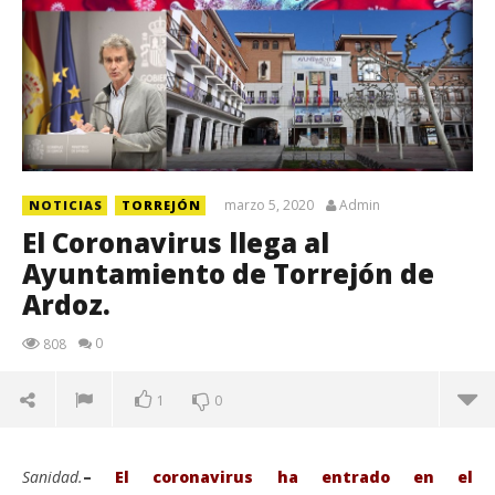
marzo 5, 2020
Admin
NOTICIAS
TORREJÓN
El Coronavirus llega al
Ayuntamiento de Torrejón de
Ardoz.
0
808
1
0
Sanidad.
–
El coronavirus ha entrado en el