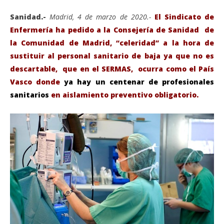
Sanidad.-
Madrid, 4 de marzo de 2020.-
El Sindicato de
Enfermería ha pedido a la Consejería de Sanidad de
la Comunidad de Madrid, “celeridad” a la hora de
sustituir al personal sanitario de baja ya que no es
descartable, que en el SERMAS, ocurra como el País
Vasco donde
ya hay un centenar de profesionales
sanitarios
en aislamiento preventivo obligatorio.
VIENDO AHORA
Coronavirus: SATSE-Madrid reclama una mayor
Sáb
agilidad en la contratación de enfermeras.
de
marzo
ma
4,
4,
2020
202
Admin
A