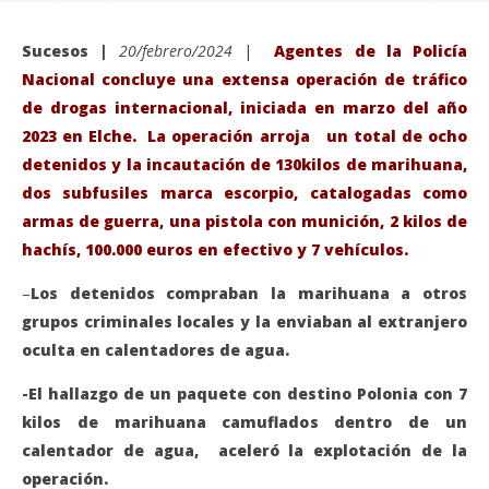
Sucesos |
20/febrero/2024
|
Agentes de la Policía
Nacional concluye una extensa operación de tráfico
de drogas internacional, iniciada en marzo del año
2023 en Elche. La operación arroja un total de ocho
detenidos y la incautación de 130kilos de marihuana,
dos subfusiles marca escorpio, catalogadas como
armas de guerra, una pistola con munición, 2 kilos de
hachís, 100.000 euros en efectivo y 7 vehículos.
–
Los detenidos compraban la marihuana a otros
VIENDO AHORA
grupos criminales locales y la enviaban al extranjero
Desarticulada una organización criminal de 8
Sáb
oculta en calentadores de agua.
personas dedicada al tráfico de drogas.
de
-El hallazgo de un paquete con destino Polonia con 7
febrero
feb
20,
20,
kilos de marihuana camuflados dentro de un
2024
202
Admin
A
calentador de agua, aceleró la explotación de la
operación.