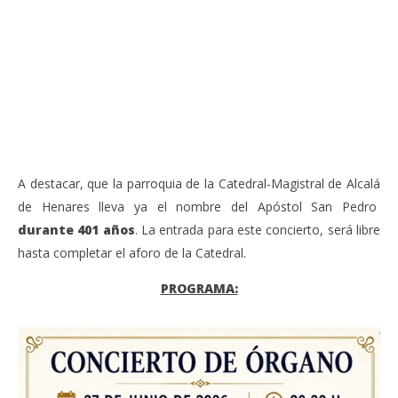
Sábado 27-Junio-2026, a las 20:30 H. Gran concierto
La
de órgano en la Catedral de Alcalá de Henares
re
de 
junio
20,
jun
2026
20,
Admin
202
A
A destacar, que la parroquia de la Catedral-Magistral de Alcalá
de Henares lleva ya el nombre del Apóstol San Pedro
durante 401 años
. La entrada para este concierto, será libre
hasta completar el aforo de la Catedral.
PROGRAMA: