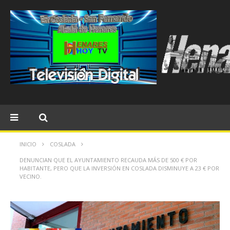
INICIO
COSLADA
DENUNCIAN QUE EL AYUNTAMIENTO RECAUDA MÁS DE 500 € POR
HABITANTE, PERO QUE LA INVERSIÓN EN COSLADA DISMINUYE A 23 € POR
VECINO.