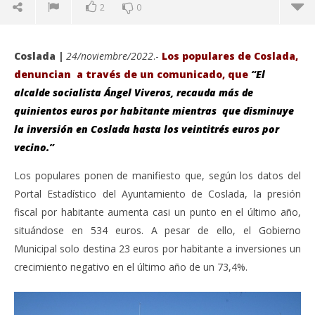
2
0
Coslada |
24/noviembre/2022
.-
Los populares de Coslada,
denuncian a través de un comunicado, que
“El
alcalde socialista Ángel Viveros, recauda más de
quinientos euros por habitante mientras que disminuye
la inversión en Coslada hasta los veintitrés euros por
vecino.”
Los populares ponen de manifiesto que, según los datos del
Portal Estadístico del Ayuntamiento de Coslada, la presión
fiscal por habitante aumenta casi un punto en el último año,
VIENDO AHORA
situándose en 534 euros. A pesar de ello, el Gobierno
Denuncian que el Ayuntamiento recauda más de
Sáb
Municipal solo destina 23 euros por habitante a inversiones un
500 € por habitante, pero que la inversión en
de
crecimiento negativo en el último año de un 73,4%.
Coslada disminuye a 23 € por vecino.
nov
24,
noviembre
A
24, 2022
Admin