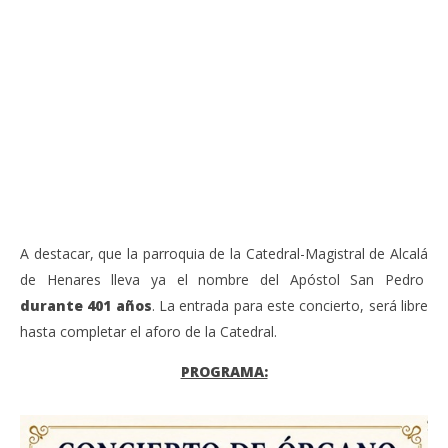
VIENDO AHORA
Sábado 27-Junio-2026, a las 20:30 H. Gran concierto
La
de órgano en la Catedral de Alcalá de Henares
re
de 
junio
20,
jun
2026
20,
Admin
202
A
A destacar, que la parroquia de la Catedral-Magistral de Alcalá
de Henares lleva ya el nombre del Apóstol San Pedro
durante 401 años
. La entrada para este concierto, será libre
hasta completar el aforo de la Catedral.
PROGRAMA: