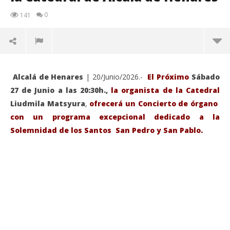
0
141
Alcalá de Henares
| 20/Junio/2026.-
El Próximo
Sábado
27 de Junio a las 20:30h.,
la organista de la Catedral
Liudmila Matsyura
,
ofrecerá un Concierto de órgano
con un programa excepcional dedicado a la
Solemnidad de los Santos San Pedro y San Pablo.
VIENDO AHORA
Sábado 27-Junio-2026, a las 20:30 H. Gran concierto
La
de órgano en la Catedral de Alcalá de Henares
re