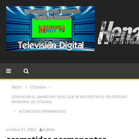
INICIO
COSLADA
DENUNCIAN EL ABANDONO EN EL QUE SE ENCUENTRA EL VELÓDROMO
MUNICIPAL DE COSLADA
ACOMETIDAS PERMANENTES
octubre 21, 2022
Admin