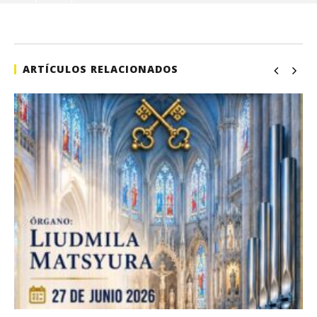
de
oct
21,
202
A
ARTÍCULOS RELACIONADOS