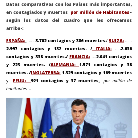
Datos comparativos con los Países más importantes,
en contagiados y muertos
por millón de Habitantes
–
según los datos del cuadro que les ofrecemos
arriba-:
ESPAÑA:
…….
3.702 contagios y 386 muertes
./
SUIZA:
……
2.997 contagios y 132 muertes. /
ITALIA
:
….
.2.636
contagios y 338 muertes./
FRANCIA:
….
2.041 contagios
y 223 muertes. /
ALEMANIA:
1.571 contagios y 38
muertes. /
INGLATERRA:
1.329 contagios y 169 muertes
y
EEUU:
921 contagios y 37 muertes,
-por millón de
habitantes-
.