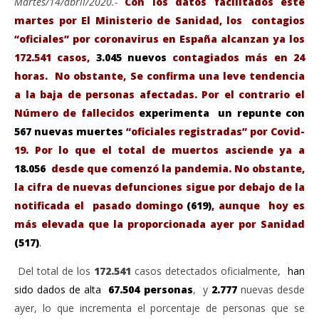
Martes/14/abril/2020.-
Con los datos facilitados este
martes por El Ministerio de Sanidad, los contagios
“oficiales” por coronavirus en España alcanzan ya los
172.541 casos,
3.045 nuevos
contagiados más en 24
horas. No obstante, Se confirma una leve tendencia
a la baja de personas afectadas. Por el contrario el
Número de fallecidos
experimenta un repunte con
567 nuevas muertes
“oficiales registradas” por Covid-
19. Por lo que el total de muertos asciende ya a
VIENDO AHORA
18.056
desde que comenzó la pandemia. No obstante,
la cifra de nuevas defunciones sigue por debajo de la
Covid-19: España registra un repunte con 567
Sáb
notificada el pasado domingo
(619)
, aunque hoy es
nuevas muertes, aunque los contagios disminuyen
de
levemente.
más elevada que la proporcionada ayer por Sanidad
abri
14,
abril
(517)
.
202
14,
A
2020
Del total de los
172.541
casos detectados oficialmente,
han
Admin
sido dados de alta
67.504 personas
, y
2.777
nuevas desde
ayer, lo que incrementa el porcentaje de personas que se