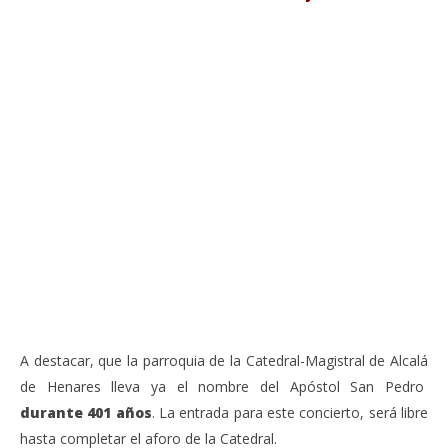
VIENDO AHORA
Sábado 27-Junio-2026, a las 20:30 H. Gran concierto
La
de órgano en la Catedral de Alcalá de Henares
re
de 
junio
20,
jun
2026
20,
Admin
202
A
A destacar, que la parroquia de la Catedral-Magistral de Alcalá
de Henares lleva ya el nombre del Apóstol San Pedro
durante 401 años
. La entrada para este concierto, será libre
hasta completar el aforo de la Catedral.