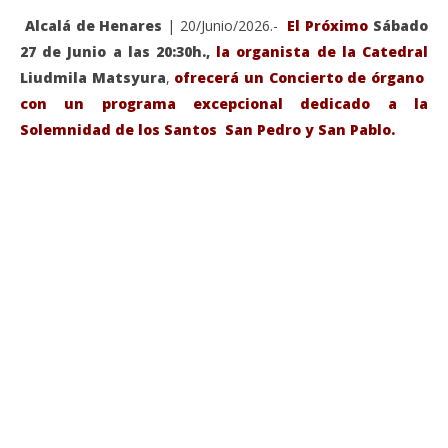
Alcalá de Henares
| 20/Junio/2026.-
El Próximo
Sábado
27 de Junio a las 20:30h.,
la organista de la Catedral
Liudmila Matsyura
,
ofrecerá un Concierto de órgano
con un programa excepcional dedicado a la
Solemnidad de los Santos San Pedro y San Pablo.
VIENDO AHORA
Sábado 27-Junio-2026, a las 20:30 H. Gran concierto
La
de órgano en la Catedral de Alcalá de Henares
re
de 
junio
20,
jun
2026
20,
Admin
202
A