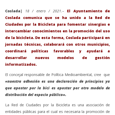
Coslada|
18 / enero / 2021.
–
El Ayuntamiento de
Coslada comunica que se ha unido a la Red de
Ciudades por la Bicicleta para fomentar sinergias e
intercambiar conocimientos en la promoción del uso
de la bicicleta. De esta forma, Coslada participará en
jornadas técnicas, colaborará con otros municipios,
coordinará políticas favorables y ayudará a
desarrollar nuevos modelos de gestión
informatizados.
VIENDO AHORA
El concejal responsable de Política Medioambiental, cree que
Coslada se une a la Red de Ciudades que
Sáb
«nuestra adhesión es una declaración de principios ya
promocionan el uso de la Bicicleta.
de
que apostar por la bici es apostar por otro modelo de
enero
ene
distribución del espacio público».
18,
18,
2021
202
Admin
A
La Red de Ciudades por la Bicicleta es una asociación de
entidades públicas para el cual es necesaria la promoción de